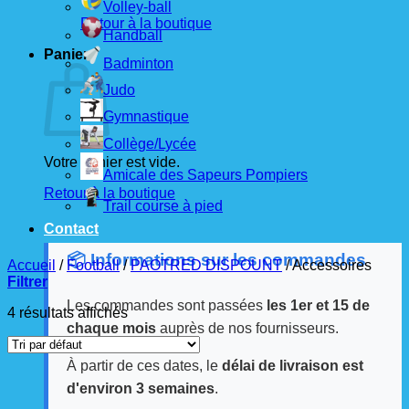
Volley-ball
Retour à la boutique
Handball
Panier
Badminton
Judo
Gymnastique
Collège/Lycée
Votre panier est vide.
Amicale des Sapeurs Pompiers
Retour à la boutique
Trail course à pied
Contact
📦 Informations sur les commandes
Accueil
/
Football
/
PAOTRED DISPOUNT
/
Accessoires
Filtrer
Les commandes sont passées
les 1er et 15 de
4 résultats affichés
chaque mois
auprès de nos fournisseurs.
À partir de ces dates, le
délai de livraison est
d'environ 3 semaines
.