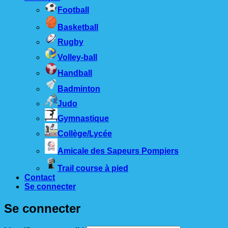
Football
Basketball
Rugby
Volley-ball
Handball
Badminton
Judo
Gymnastique
Collège/Lycée
Amicale des Sapeurs Pompiers
Trail course à pied
Contact
Se connecter
Se connecter