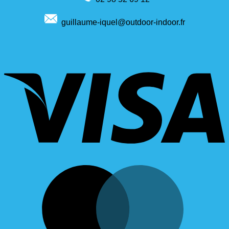
guillaume-iquel@outdoor-indoor.fr
V
M