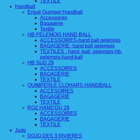
TEXTILE
Handball
Ergué Quimper Handball
Accessoires
Bagagerie
Textile
HB PELEMOIS HAND BALL
ACCESSOIRES-hand ball pelemois
BAGAGERIE- hand ball pelemois
TEXTILES - hand -ball -pelemois-hb-
pelemois-hand-ball
HB SUD 29
ACCESSOIRES
BAGAGERIE
TEXTILE
QUIMPERLE CLOHARS HANDBALL
ACCESOIRES
BAGAGERIE
TEXTILE
ROZ HAND'DU 29
ACCESSOIRES
BAGAGERIE
TEXTILE
Judo
DOJO DES 3 RIVIERES