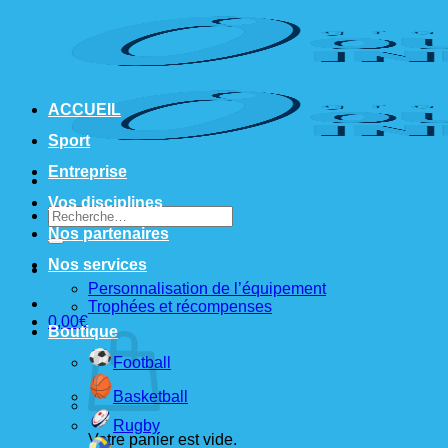
Passer
au
contenu
ACCUEIL
Sport
Entreprise
Vos disciplines
Recherche
pour :
Nos partenaires
Nos services
Personnalisation de l’équipement
Trophées et récompenses
0,00
€
Boutique
Football
Basketball
Rugby
Votre panier est vide.