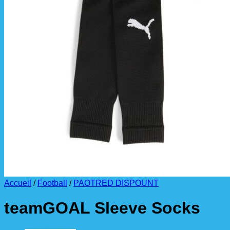
La livraison est effectuée
directement au club
.
La commande est à récupérer auprès du
référent des équipements du club
.
Accueil
/
Football
/
PAOTRED DISPOUNT
teamGOAL Sleeve Socks