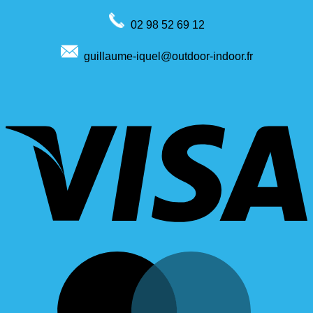
02 98 52 69 12
guillaume-iquel@outdoor-indoor.fr
V
M