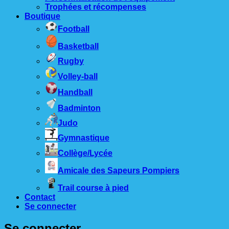
Trophées et récompenses
Boutique
Football
Basketball
Rugby
Volley-ball
Handball
Badminton
Judo
Gymnastique
Collège/Lycée
Amicale des Sapeurs Pompiers
Trail course à pied
Contact
Se connecter
Se connecter