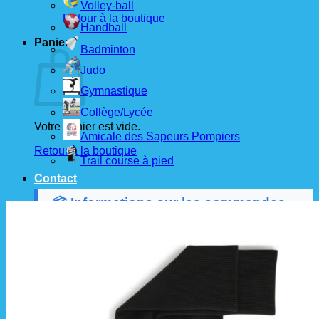
Volley-ball
Retour à la boutique
Handball
Panier
Badminton
Judo
Gymnastique
Collège/Lycée
Votre panier est vide.
Amicale des Sapeurs Pompiers
Retour à la boutique
Trail course à pied
Contact
📦 Informations sur les commandes
Les commandes sont passées
les 1er et 15 de
chaque mois
auprès de nos fournisseurs.
À partir de ces dates, le
délai de livraison est
d'environ 3 semaines
.