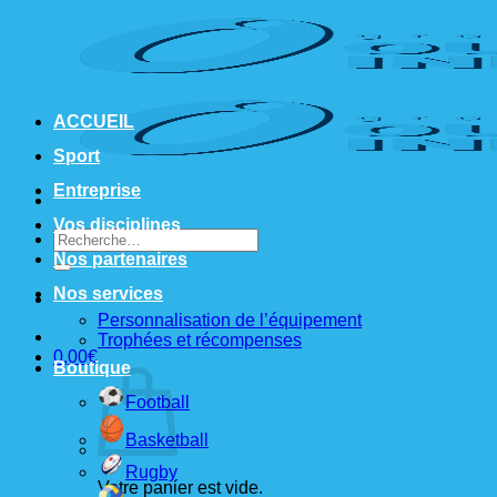
Passer
au
contenu
ACCUEIL
Sport
Entreprise
Vos disciplines
Recherche
pour :
Nos partenaires
Nos services
Personnalisation de l’équipement
Trophées et récompenses
0,00
€
Boutique
Football
Basketball
Rugby
Votre panier est vide.