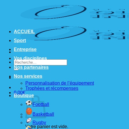
Passer
au
contenu
ACCUEIL
Sport
Entreprise
Vos disciplines
Recherche
pour :
Nos partenaires
Nos services
Personnalisation de l’équipement
Trophées et récompenses
0,00
€
Boutique
Football
Basketball
Rugby
Votre panier est vide.