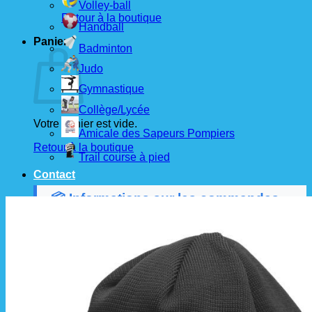
Volley-ball
Retour à la boutique
Handball
Panier
Badminton
Judo
Gymnastique
Collège/Lycée
Votre panier est vide.
Amicale des Sapeurs Pompiers
Retour à la boutique
Trail course à pied
Contact
📦 Informations sur les commandes
Les commandes sont passées
les 1er et 15 de
chaque mois
auprès de nos fournisseurs.
À partir de ces dates, le
délai de livraison est
d'environ 3 semaines
.