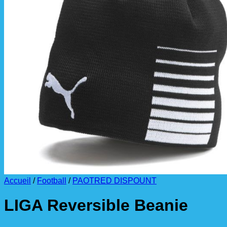
La livraison est effectuée
directement au club
.
La commande est à récupérer auprès du
référent des équipements du club
.
Accueil
/
Football
/
PAOTRED DISPOUNT
LIGA Reversible Beanie