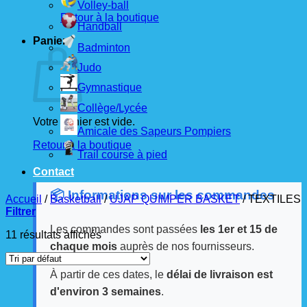
Volley-ball
Retour à la boutique
Handball
Panier
Badminton
Judo
Gymnastique
Collège/Lycée
Votre panier est vide.
Amicale des Sapeurs Pompiers
Retour à la boutique
Trail course à pied
Contact
📦 Informations sur les commandes
Accueil
/
Basketball
/
UJAP QUIMPER BASKET
/
TEXTILES
Filtrer
Les commandes sont passées
les 1er et 15 de
11 résultats affichés
chaque mois
auprès de nos fournisseurs.
À partir de ces dates, le
délai de livraison est
d'environ 3 semaines
.