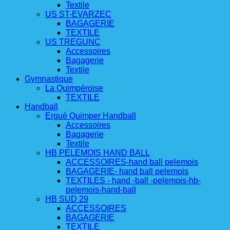
Textile
US ST-EVARZEC
BAGAGERIE
TEXTILE
US TREGUNC
Accessoires
Bagagerie
Textile
Gymnastique
La Quimpéroise
TEXTILE
Handball
Ergué Quimper Handball
Accessoires
Bagagerie
Textile
HB PELEMOIS HAND BALL
ACCESSOIRES-hand ball pelemois
BAGAGERIE- hand ball pelemois
TEXTILES - hand -ball -pelemois-hb-
pelemois-hand-ball
HB SUD 29
ACCESSOIRES
BAGAGERIE
TEXTILE