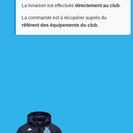
La livraison est effectuée
directement au club
.
La commande est à récupérer auprès du
référent des équipements du club
.