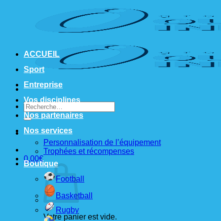
Passer
au
contenu
ACCUEIL
Sport
Entreprise
Vos disciplines
Recherche
pour :
Nos partenaires
Nos services
Personnalisation de l’équipement
Trophées et récompenses
0,00
€
Boutique
Football
Basketball
Rugby
Votre panier est vide.