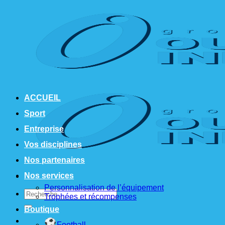
Passer
au
contenu
ACCUEIL
Sport
Entreprise
Vos disciplines
Nos partenaires
Nos services
Personnalisation de l’équipement
Recherche
Trophées et récompenses
pour :
Boutique
Football