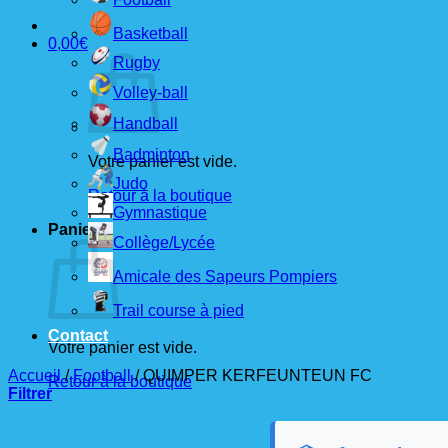
Basketball
0,00
€
Rugby
Volley-ball
Handball
Badminton
Votre panier est vide.
Judo
Retour à la boutique
Gymnastique
Panier
Collège/Lycée
Amicale des Sapeurs Pompiers
Trail course à pied
Contact
Votre panier est vide.
Accueil
/
Football
/
QUIMPER KERFEUNTEUN FC
Retour à la boutique
Filtrer