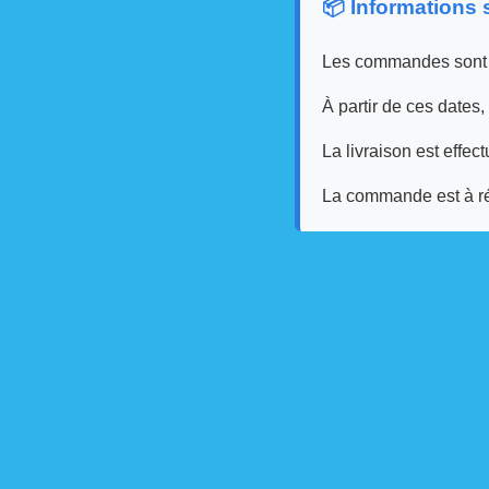
📦 Informations
Les commandes sont
À partir de ces dates,
La livraison est effec
La commande est à r