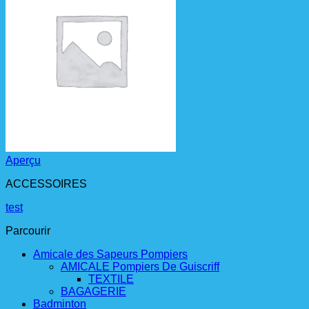
Aperçu
ACCESSOIRES
test
Parcourir
Amicale des Sapeurs Pompiers
AMICALE Pompiers De Guiscriff
TEXTILE
BAGAGERIE
Badminton