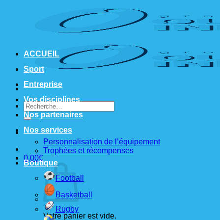
Passer
au
contenu
ACCUEIL
Sport
Entreprise
Vos disciplines
Recherche
pour :
Nos partenaires
Nos services
Personnalisation de l’équipement
Trophées et récompenses
0,00
€
Boutique
Football
Basketball
Rugby
Votre panier est vide.