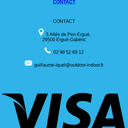
CONTACT
CONTACT
5 Allée de Pen-Ergué,
29500 Ergué-Gabéric
02 98 52 69 12
guillaume-iquel@outdoor-indoor.fr
V