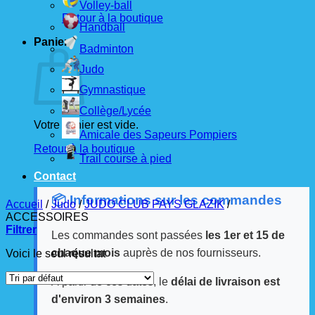
Volley-ball
Retour à la boutique
Handball
Panier
Badminton
Judo
Gymnastique
Collège/Lycée
Votre panier est vide.
Amicale des Sapeurs Pompiers
Retour à la boutique
Trail course à pied
Contact
📦 Informations sur les commandes
Accueil
/
Judo
/
JUDO CLUB PAYS GLAZIK
/
ACCESSOIRES
Filtrer
Les commandes sont passées
les 1er et 15 de
chaque mois
auprès de nos fournisseurs.
Voici le seul résultat
À partir de ces dates, le
délai de livraison est
d'environ 3 semaines
.