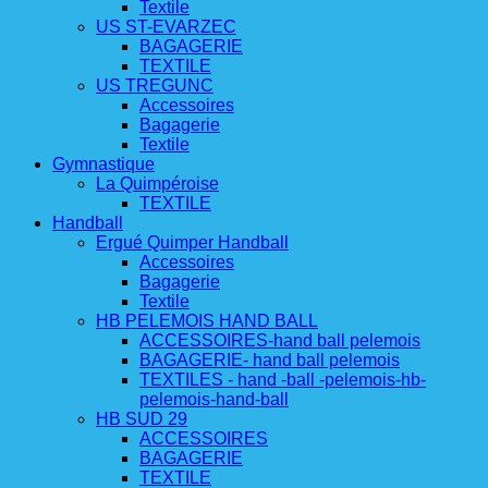
Textile
US ST-EVARZEC
BAGAGERIE
TEXTILE
US TREGUNC
Accessoires
Bagagerie
Textile
Gymnastique
La Quimpéroise
TEXTILE
Handball
Ergué Quimper Handball
Accessoires
Bagagerie
Textile
HB PELEMOIS HAND BALL
ACCESSOIRES-hand ball pelemois
BAGAGERIE- hand ball pelemois
TEXTILES - hand -ball -pelemois-hb-
pelemois-hand-ball
HB SUD 29
ACCESSOIRES
BAGAGERIE
TEXTILE