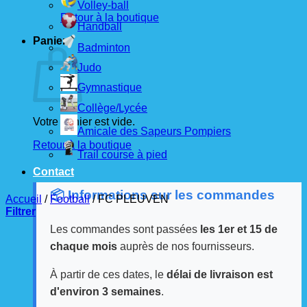
Volley-ball
Retour à la boutique
Handball
Panier
Badminton
Judo
Gymnastique
Collège/Lycée
Votre panier est vide.
Amicale des Sapeurs Pompiers
Retour à la boutique
Trail course à pied
Contact
📦 Informations sur les commandes
Accueil
/
Football
/
FC PLEUVEN
Filtrer
Les commandes sont passées
les 1er et 15 de
chaque mois
auprès de nos fournisseurs.
À partir de ces dates, le
délai de livraison est
d'environ 3 semaines
.