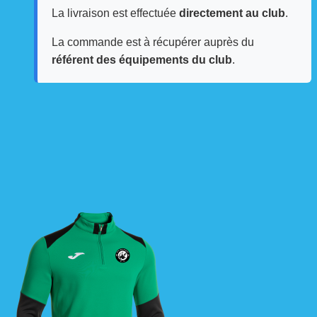
La livraison est effectuée
directement au club
.
La commande est à récupérer auprès du
référent des équipements du club
.