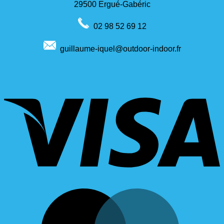
29500 Ergué-Gabéric
02 98 52 69 12
guillaume-iquel@outdoor-indoor.fr
V
M