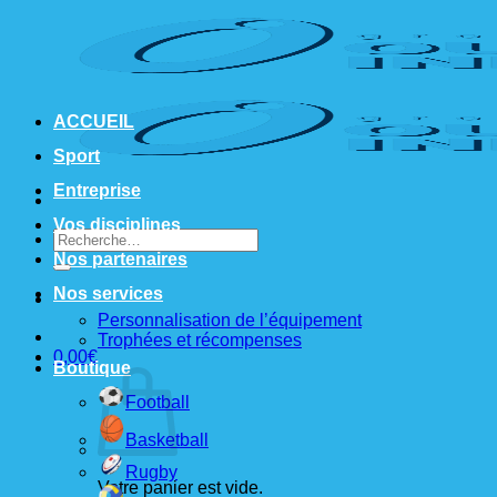
Passer
au
contenu
ACCUEIL
Sport
Entreprise
Vos disciplines
Recherche
pour :
Nos partenaires
Nos services
Personnalisation de l’équipement
Trophées et récompenses
0,00
€
Boutique
Football
Basketball
Rugby
Votre panier est vide.