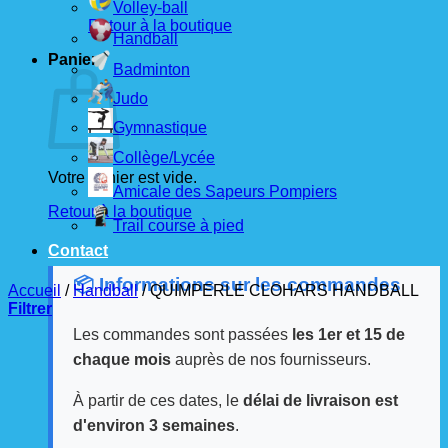
Volley-ball
Retour à la boutique
Handball
Panier
Badminton
Judo
Gymnastique
Collège/Lycée
Votre panier est vide.
Amicale des Sapeurs Pompiers
Retour à la boutique
Trail course à pied
Contact
📦 Informations sur les commandes
Accueil
/
Handball
/
QUIMPERLE CLOHARS HANDBALL
Filtrer
Les commandes sont passées
les 1er et 15 de
chaque mois
auprès de nos fournisseurs.
À partir de ces dates, le
délai de livraison est
d'environ 3 semaines
.