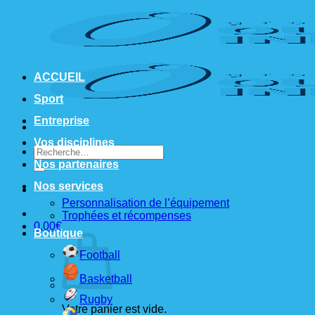
Passer
au
contenu
ACCUEIL
Sport
Entreprise
Vos disciplines
Recherche
pour :
Nos partenaires
Nos services
Personnalisation de l’équipement
Trophées et récompenses
0,00
€
Boutique
Football
Basketball
Rugby
Votre panier est vide.