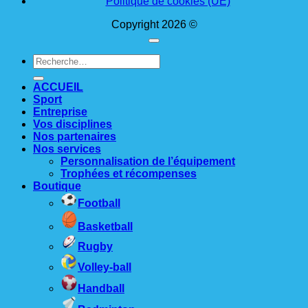
Politique de cookies (UE)
Copyright 2026 ©
Recherche
pour :
ACCUEIL
Sport
Entreprise
Vos disciplines
Nos partenaires
Nos services
Personnalisation de l’équipement
Trophées et récompenses
Boutique
Football
Basketball
Rugby
Volley-ball
Handball