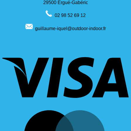
29500 Ergué-Gabéric
02 98 52 69 12
guillaume-iquel@outdoor-indoor.fr
V
M