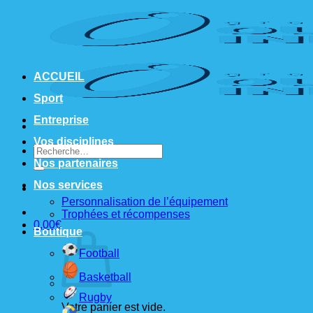
Passer
au
contenu
ACCUEIL
Sport
Entreprise
Vos disciplines
Recherche
pour :
Nos partenaires
Nos services
Personnalisation de l’équipement
Trophées et récompenses
0,00
€
Boutique
Football
Basketball
Rugby
Votre panier est vide.