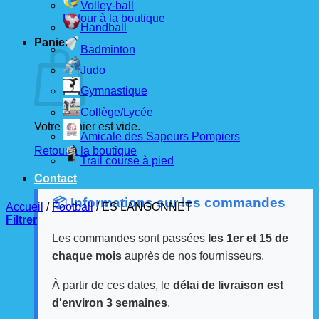
Volley-ball
Retour à la boutique
Handball
Panier
Badminton
Judo
Gymnastique
Collège/Lycée
Votre panier est vide.
Amicale des Sapeurs Pompiers
Retour à la boutique
Trail course à pied
Contact
📦 Informations sur les commandes
Accueil
/
Football
/
ES LANGONNET
Filtrer
Les commandes sont passées
les 1er et 15 de
chaque mois
auprès de nos fournisseurs.
À partir de ces dates, le
délai de livraison est
d'environ 3 semaines
.