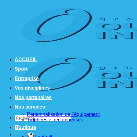
Passer
au
contenu
ACCUEIL
Sport
Entreprise
Vos disciplines
Nos partenaires
Nos services
Personnalisation de l’équipement
Recherche
Trophées et récompenses
pour :
Boutique
Football