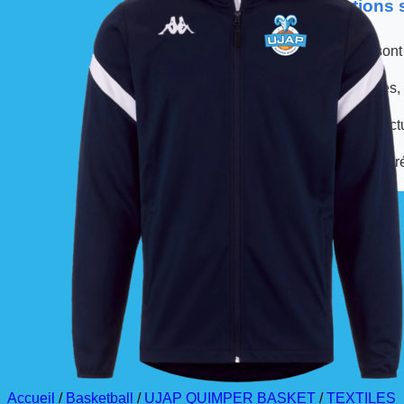
📦 Informations
Les commandes sont
À partir de ces dates,
La livraison est effec
La commande est à r
Accueil
/
Basketball
/
UJAP QUIMPER BASKET
/
TEXTILES