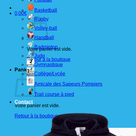
Basketball
0,00
€
Rugby
Volley-ball
Handball
Badminton
Votre panier est vide.
Judo
Retour à la boutique
Gymnastique
Panier
Collège/Lycée
Amicale des Sapeurs Pompiers
Trail course à pied
Contact
Votre panier est vide.
Retour à la boutique