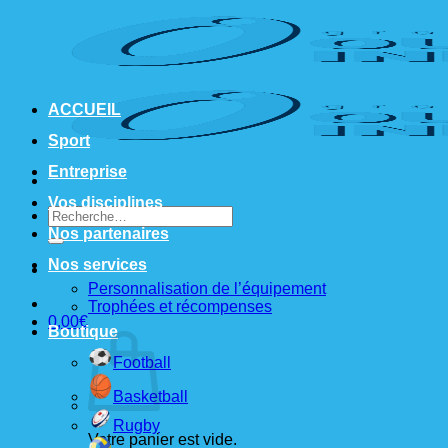
Passer
au
contenu
ACCUEIL
Sport
Entreprise
Vos disciplines
Recherche
pour :
Nos partenaires
Nos services
Personnalisation de l’équipement
Trophées et récompenses
0,00
€
Boutique
Football
Basketball
Rugby
Votre panier est vide.