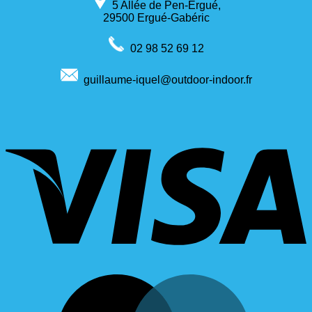
5 Allée de Pen-Ergué,
29500 Ergué-Gabéric
02 98 52 69 12
guillaume-iquel@outdoor-indoor.fr
V
M