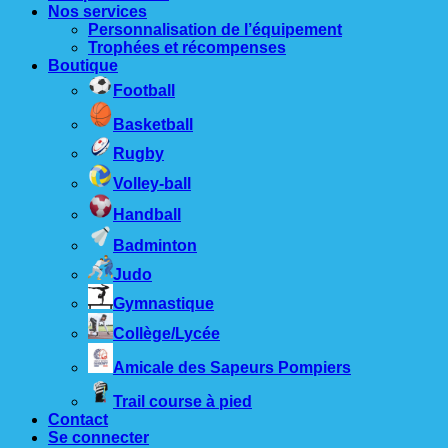
Nos services
Personnalisation de l’équipement
Trophées et récompenses
Boutique
Football
Basketball
Rugby
Volley-ball
Handball
Badminton
Judo
Gymnastique
Collège/Lycée
Amicale des Sapeurs Pompiers
Trail course à pied
Contact
Se connecter