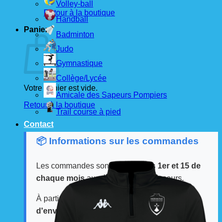
Volley-ball
Retour à la boutique
Handball
Panier
Badminton
Judo
Gymnastique
Collège/Lycée
Votre panier est vide.
Amicale des Sapeurs Pompiers
Retour à la boutique
Trail course à pied
Contact
📦 Informations sur les commandes
Les commandes sont passées
les 1er et 15 de
chaque mois
auprès de nos fournisseurs.
À partir de ces dates, le
délai de livraison est
d'environ 3 semaines
.