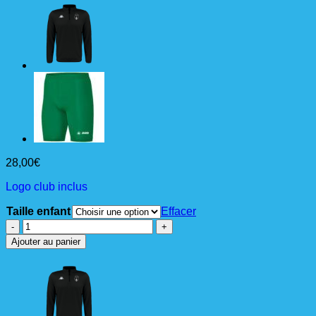
28,00
€
Logo club inclus
Taille enfant
Effacer
quantité
de
Ajouter au panier
TAVOLE
SWEAT
Junior