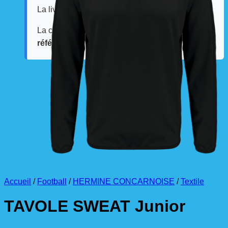
La livraison est effectuée
directement au club
.
La commande est à récupérer auprès du
référent des équipements du club
.
Accueil
/
Football
/
HERMINE CONCARNOISE
/
Textile
TAVOLE SWEAT Junior