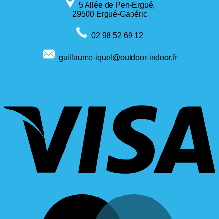
5 Allée de Pen-Ergué,
29500 Ergué-Gabéric
02 98 52 69 12
guillaume-iquel@outdoor-indoor.fr
V
M