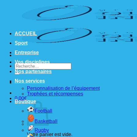
Passer
au
contenu
ACCUEIL
Sport
Entreprise
Vos disciplines
Recherche
pour :
Nos partenaires
Nos services
Personnalisation de l’équipement
Trophées et récompenses
0,00
€
Boutique
Football
Basketball
Rugby
Votre panier est vide.