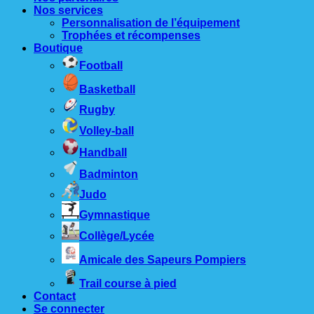
Nos services
Personnalisation de l’équipement
Trophées et récompenses
Boutique
Football
Basketball
Rugby
Volley-ball
Handball
Badminton
Judo
Gymnastique
Collège/Lycée
Amicale des Sapeurs Pompiers
Trail course à pied
Contact
Se connecter