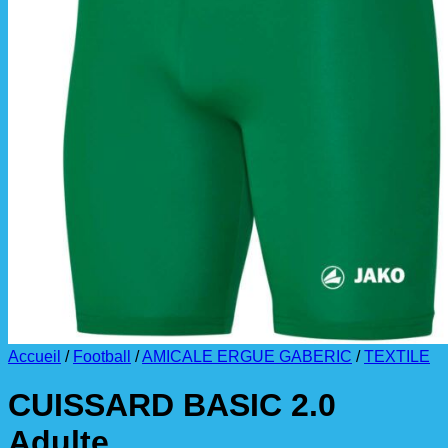
La livraison est effectuée
directement au club
.
La commande est à récupérer auprès du
référent des équipements du club
.
Accueil
/
Football
/
AMICALE ERGUE GABERIC
/
TEXTILE
CUISSARD BASIC 2.0
Adulte