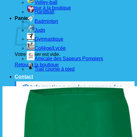
Volley-ball
Retour à la boutique
Handball
Panier
Badminton
Judo
Gymnastique
Collège/Lycée
Votre panier est vide.
Amicale des Sapeurs Pompiers
Retour à la boutique
Trail course à pied
Contact
📦 Informations sur les commandes
Les commandes sont passées
les 1er et 15 de
chaque mois
auprès de nos fournisseurs.
À partir de ces dates, le
délai de livraison est
d'environ 3 semaines
.