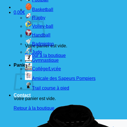
Basketball
0,00
€
Rugby
Volley-ball
Handball
Badminton
Votre panier est vide.
Judo
Retour à la boutique
Gymnastique
Panier
Collège/Lycée
Amicale des Sapeurs Pompiers
Trail course à pied
Contact
Votre panier est vide.
Retour à la boutique