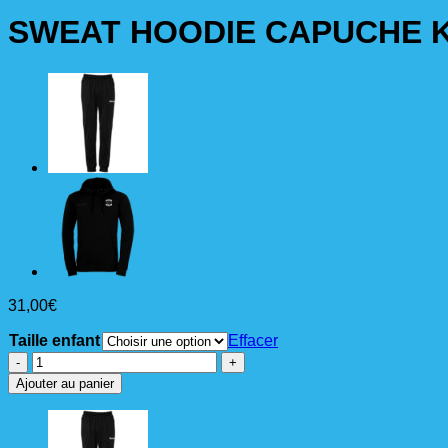
SWEAT HOODIE CAPUCHE 
31,00
€
Taille enfant
Effacer
quantité
de
Ajouter au panier
SWEAT
HOODIE
CAPUCHE