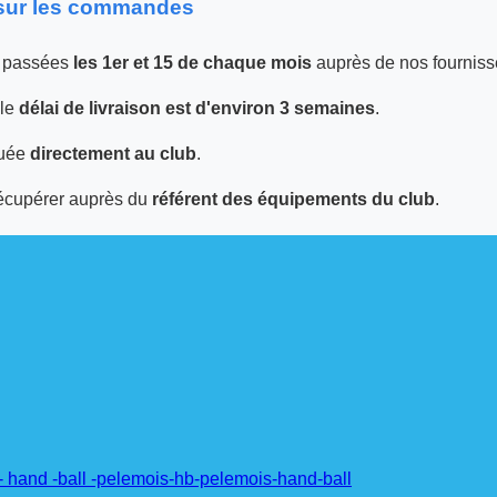
 sur les commandes
 passées
les 1er et 15 de chaque mois
auprès de nos fourniss
 le
délai de livraison est d'environ 3 semaines
.
tuée
directement au club
.
écupérer auprès du
référent des équipements du club
.
 hand -ball -pelemois-hb-pelemois-hand-ball