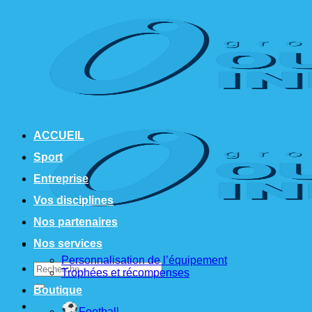
Passer
au
contenu
ACCUEIL
Sport
Entreprise
Vos disciplines
Nos partenaires
Nos services
Personnalisation de l’équipement
Recherche
Trophées et récompenses
pour :
Boutique
Football