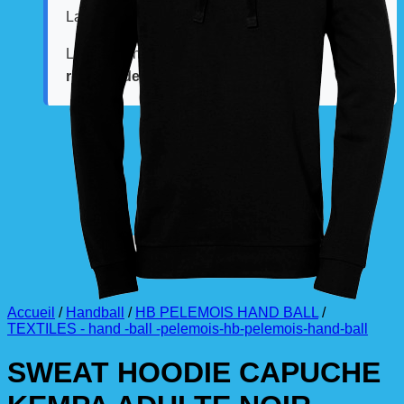
La livraison est effectuée
directement au club
.
La commande est à récupérer auprès du
référent des équipements du club
.
Accueil
/
Handball
/
HB PELEMOIS HAND BALL
/
TEXTILES - hand -ball -pelemois-hb-pelemois-hand-ball
SWEAT HOODIE CAPUCHE