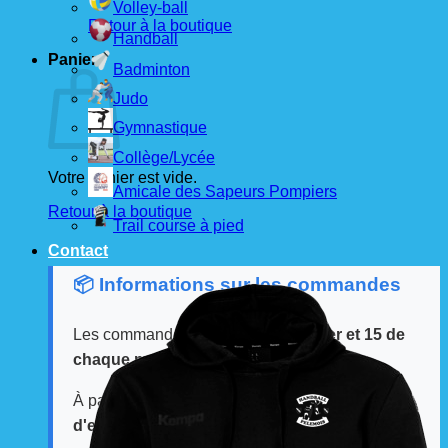
Volley-ball
Retour à la boutique
Handball
Panier
Badminton
Judo
Gymnastique
Collège/Lycée
Votre panier est vide.
Amicale des Sapeurs Pompiers
Retour à la boutique
Trail course à pied
Contact
📦 Informations sur les commandes
Les commandes sont passées
les 1er et 15 de
chaque mois
auprès de nos fournisseurs.
À partir de ces dates, le
délai de livraison est
d'environ 3 semaines
.