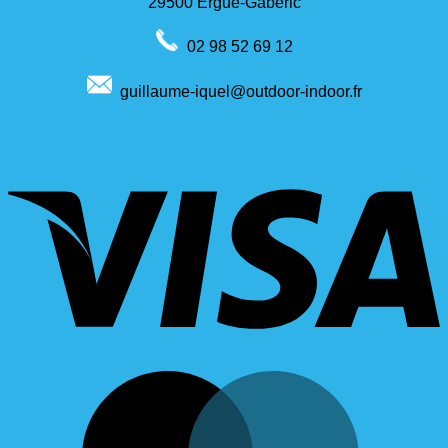
29500 Ergué-Gabéric
02 98 52 69 12
guillaume-iquel@outdoor-indoor.fr
V
M