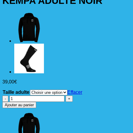
KEMPA ADULTE NOIR
39,00
€
Taille adulte
Effacer
quantité
de
Ajouter au panier
SWEAT
HOODIE
CAPUCHE
KEMPA
ADULTE