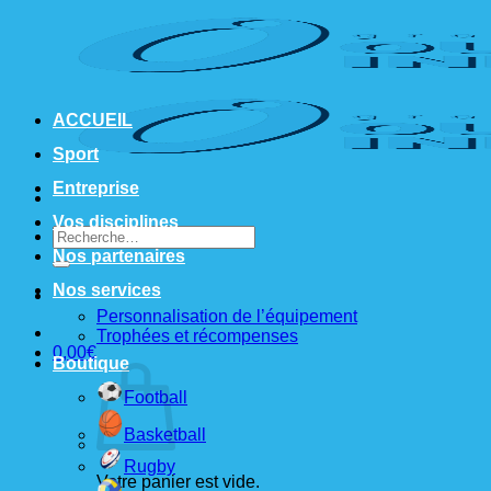
Passer
au
contenu
ACCUEIL
Sport
Entreprise
Vos disciplines
Recherche
pour :
Nos partenaires
Nos services
Personnalisation de l’équipement
Trophées et récompenses
0,00
€
Boutique
Football
Basketball
Rugby
Votre panier est vide.