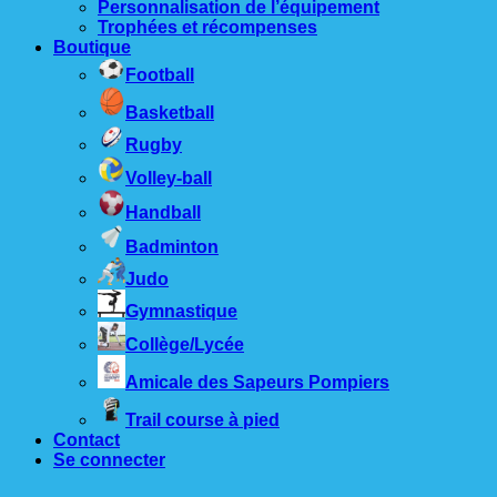
Personnalisation de l’équipement
Trophées et récompenses
Boutique
Football
Basketball
Rugby
Volley-ball
Handball
Badminton
Judo
Gymnastique
Collège/Lycée
Amicale des Sapeurs Pompiers
Trail course à pied
Contact
Se connecter