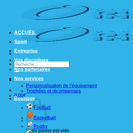
Passer
au
contenu
ACCUEIL
Sport
Entreprise
Vos disciplines
Recherche
pour :
Nos partenaires
Nos services
Personnalisation de l’équipement
Trophées et récompenses
0,00
€
Boutique
Football
Basketball
Rugby
Votre panier est vide.