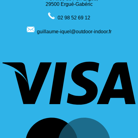
29500 Ergué-Gabéric
02 98 52 69 12
guillaume-iquel@outdoor-indoor.fr
V
M