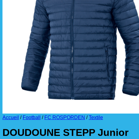
La livraison est effectuée
directement au club
.
La commande est à récupérer auprès du
référent des équipements du club
.
Accueil
/
Football
/
FC ROSPORDEN
/
Textile
DOUDOUNE STEPP Junior