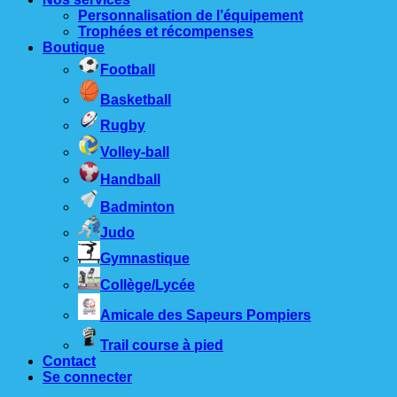
Personnalisation de l’équipement
Trophées et récompenses
Boutique
Football
Basketball
Rugby
Volley-ball
Handball
Badminton
Judo
Gymnastique
Collège/Lycée
Amicale des Sapeurs Pompiers
Trail course à pied
Contact
Se connecter