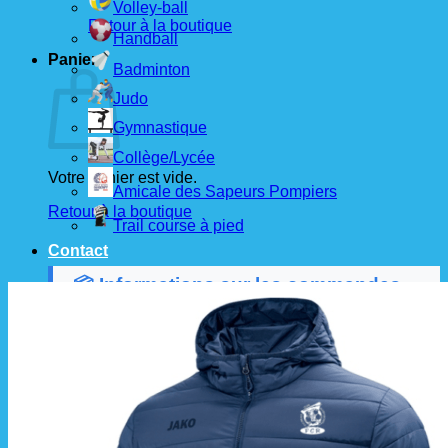
Volley-ball
Retour à la boutique
Handball
Panier
Badminton
Judo
Gymnastique
Collège/Lycée
Votre panier est vide.
Amicale des Sapeurs Pompiers
Retour à la boutique
Trail course à pied
Contact
📦 Informations sur les commandes
Les commandes sont passées
les 1er et 15 de
chaque mois
auprès de nos fournisseurs.
À partir de ces dates, le
délai de livraison est
d'environ 3 semaines
.