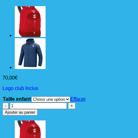
70,00
€
Logo club Inclus
Taille enfant
Effacer
quantité
de
Ajouter au panier
DOUDOUNE
STEPP
Junior