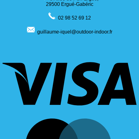
29500 Ergué-Gabéric
02 98 52 69 12
guillaume-iquel@outdoor-indoor.fr
V
M