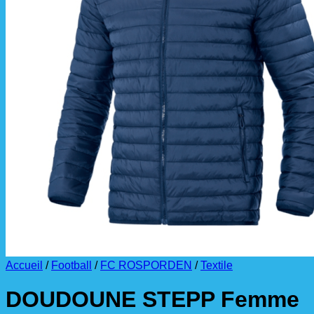
La livraison est effectuée
directement au club
.
La commande est à récupérer auprès du
référent des équipements du club
.
Accueil
/
Football
/
FC ROSPORDEN
/
Textile
DOUDOUNE STEPP Femme