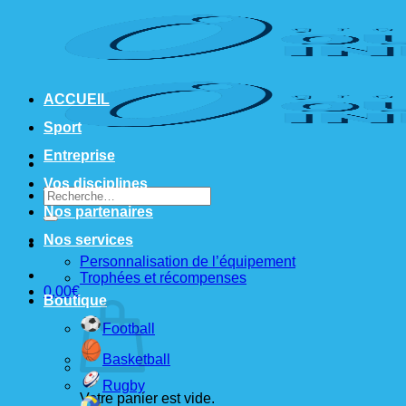
Passer
au
contenu
ACCUEIL
Sport
Entreprise
Vos disciplines
Recherche
pour :
Nos partenaires
Nos services
Personnalisation de l’équipement
Trophées et récompenses
0,00
€
Boutique
Football
Basketball
Rugby
Votre panier est vide.