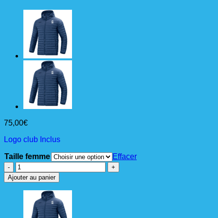
75,00
€
Logo club Inclus
Taille femme
Effacer
quantité
de
Ajouter au panier
DOUDOUNE
STEPP
Femme