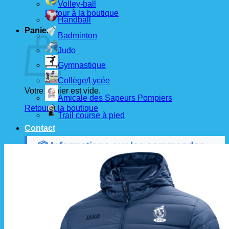
Volley-ball
Retour à la boutique
Handball
Panier
Badminton
Judo
Gymnastique
Collège/Lycée
Votre panier est vide.
Amicale des Sapeurs Pompiers
Retour à la boutique
Trail course à pied
Contact
📦 Informations sur les commandes
Les commandes sont passées
les 1er et 15 de
chaque mois
auprès de nos fournisseurs.
À partir de ces dates, le
délai de livraison est
d'environ 3 semaines
.