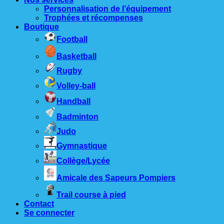
Personnalisation de l’équipement
Trophées et récompenses
Boutique
Football
Basketball
Rugby
Volley-ball
Handball
Badminton
Judo
Gymnastique
Collège/Lycée
Amicale des Sapeurs Pompiers
Trail course à pied
Contact
Se connecter