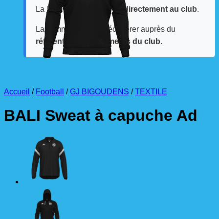
La livraison est effectuée
directement au club
.
La commande est à récupérer auprès du
référent des équipements du club
.
Accueil
/
Football
/
GJ BIGOUDENS
/
TEXTILE
BALI Sweat à capuche Ad