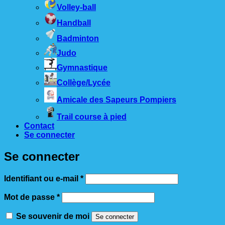
Volley-ball
Handball
Badminton
Judo
Gymnastique
Collège/Lycée
Amicale des Sapeurs Pompiers
Trail course à pied
Contact
Se connecter
Se connecter
Obligatoire
Identifiant ou e-mail
*
Obligatoire
Mot de passe
*
Se souvenir de moi
Se connecter