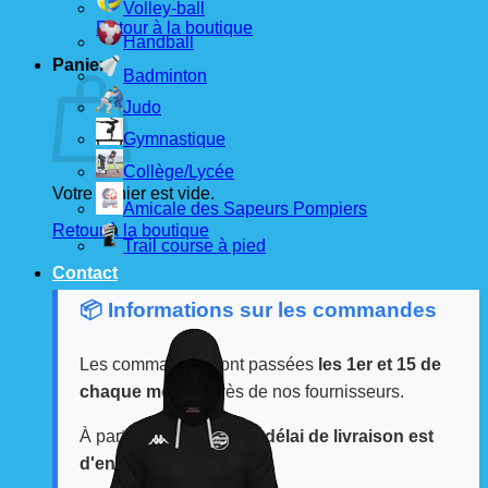
Volley-ball
Retour à la boutique
Handball
Panier
Badminton
Judo
Gymnastique
Collège/Lycée
Votre panier est vide.
Amicale des Sapeurs Pompiers
Retour à la boutique
Trail course à pied
Contact
📦 Informations sur les commandes
Les commandes sont passées
les 1er et 15 de
chaque mois
auprès de nos fournisseurs.
À partir de ces dates, le
délai de livraison est
d'environ 3 semaines
.