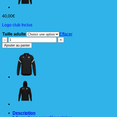
40,00
€
Logo club Inclus
Taille adulte
Effacer
quantité
de
Ajouter au panier
BALI
Sweat
à
capuche
Ad
Description