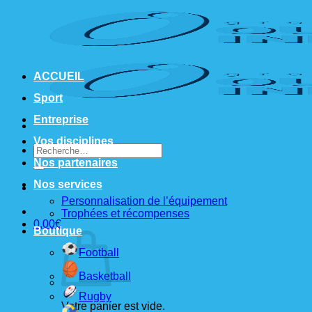
Passer
au
contenu
ACCUEIL
Sport
Entreprise
Vos disciplines
Recherche
pour :
Nos partenaires
Nos services
Personnalisation de l’équipement
Trophées et récompenses
0,00
€
Boutique
Football
Basketball
Rugby
Votre panier est vide.