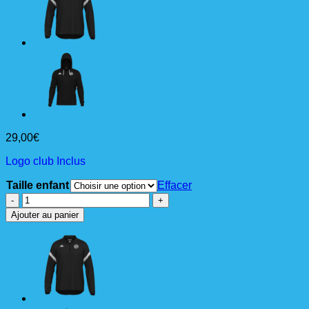
29,00
€
Logo club Inclus
Taille enfant
Effacer
quantité
de
Ajouter au panier
DOLVOLE
Sweat
1/4
Zip
Jr