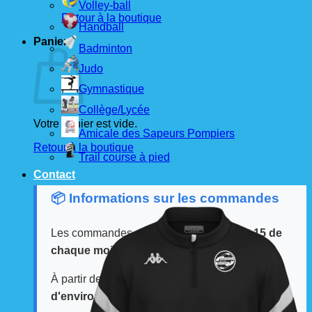
Volley-ball
Retour à la boutique
Handball
Panier
Badminton
Judo
Gymnastique
Collège/Lycée
Votre panier est vide.
Amicale des Sapeurs Pompiers
Retour à la boutique
Trail course à pied
Contact
📦 Informations sur les commandes
Les commandes sont passées
les 1er et 15 de
chaque mois
auprès de nos fournisseurs.
À partir de ces dates, le
délai de livraison est
d'environ 3 semaines
.