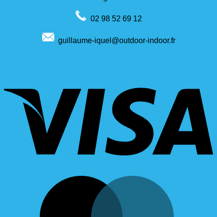
02 98 52 69 12
guillaume-iquel@outdoor-indoor.fr
V
M