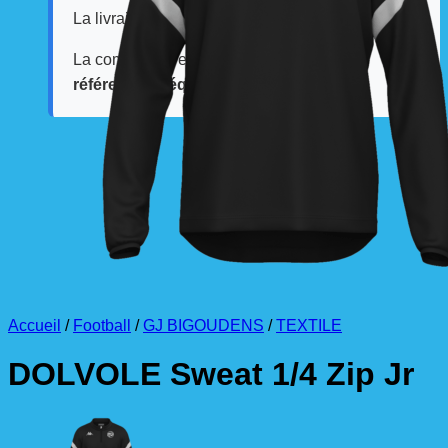
La livraison est effectuée
directement au club
.
La commande est à récupérer auprès du
référent des équipements du club
.
Accueil
/
Football
/
GJ BIGOUDENS
/
TEXTILE
DOLVOLE Sweat 1/4 Zip Jr