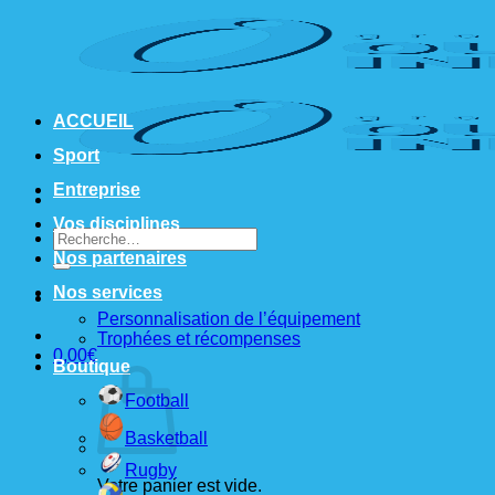
Passer
au
contenu
ACCUEIL
Sport
Entreprise
Vos disciplines
Recherche
pour :
Nos partenaires
Nos services
Personnalisation de l’équipement
Trophées et récompenses
0,00
€
Boutique
Football
Basketball
Rugby
Votre panier est vide.