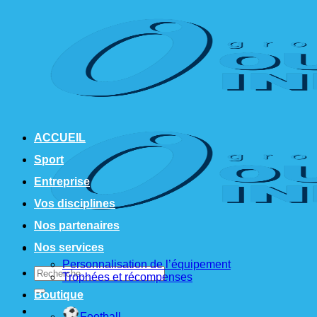
Passer
au
contenu
ACCUEIL
Sport
Entreprise
Vos disciplines
Nos partenaires
Nos services
Personnalisation de l’équipement
Recherche
Trophées et récompenses
pour :
Boutique
Football