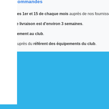
 sur les commandes
 passées
les 1er et 15 de chaque mois
auprès de nos fourniss
 le
délai de livraison est d'environ 3 semaines
.
tuée
directement au club
.
écupérer auprès du
référent des équipements du club
.