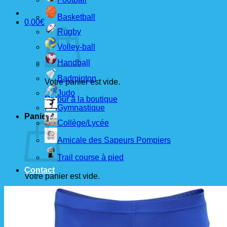
Basketball
0,00
€
Rugby
Volley-ball
Handball
Badminton
Votre panier est vide.
Judo
Retour à la boutique
Gymnastique
Panier
Collège/Lycée
Amicale des Sapeurs Pompiers
Trail course à pied
Contact
Votre panier est vide.
Retour à la boutique