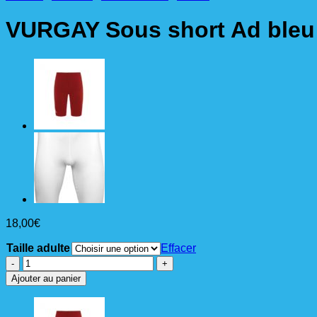
VURGAY Sous short Ad bleu
18,00
€
Taille adulte
Effacer
quantité
de
Ajouter au panier
VURGAY
Sous
short