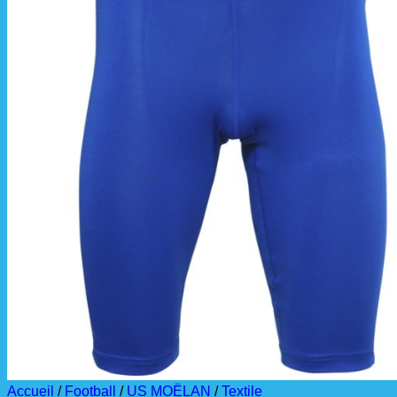
📦 Informations
Les commandes sont
À partir de ces dates,
La livraison est effec
La commande est à r
Accueil
/
Football
/
US MOËLAN
/
Textile