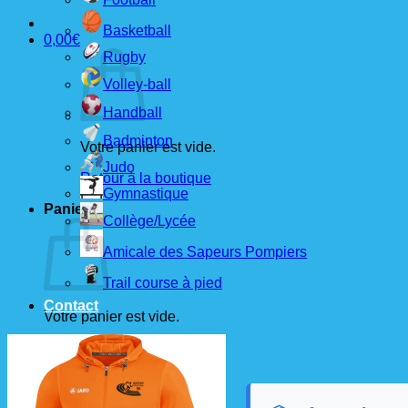
Basketball
0,00
€
Rugby
Volley-ball
Handball
Badminton
Votre panier est vide.
Judo
Retour à la boutique
Gymnastique
Panier
Collège/Lycée
Amicale des Sapeurs Pompiers
Trail course à pied
Contact
Votre panier est vide.
Retour à la boutique