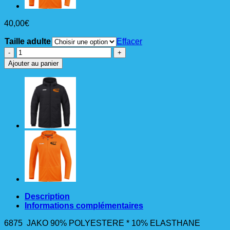
40,00
€
Taille adulte
Effacer
quantité
de
Ajouter au panier
VESTE
RUNNING
CAPUCHE
JAKO
ORANGE
FEMME
Description
Informations complémentaires
6875 JAKO 90% POLYESTERE * 10% ELASTHANE