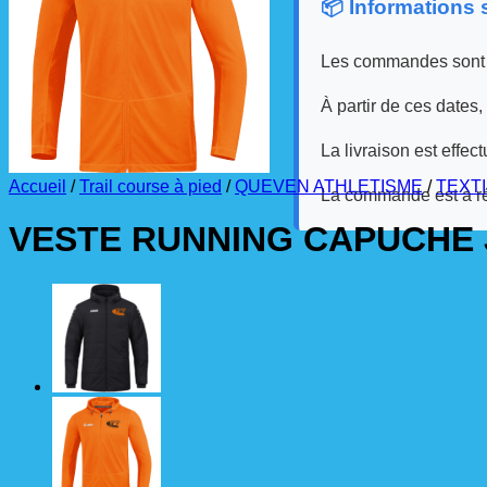
📦 Informations
Les commandes sont
À partir de ces dates,
La livraison est effec
Accueil
/
Trail course à pied
/
QUEVEN ATHLETISME
/
TEXT
La commande est à r
VESTE RUNNING CAPUCHE