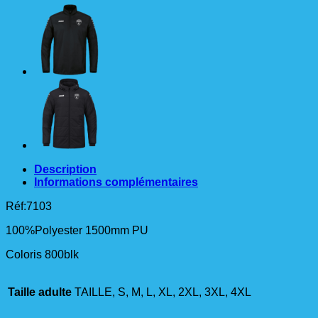
COACH
TEAM
Adulte
Description
Informations complémentaires
Réf:7103
100%Polyester 1500mm PU
Coloris 800blk
Taille adulte
TAILLE, S, M, L, XL, 2XL, 3XL, 4XL