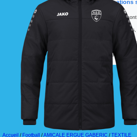
📦 Informations
Les commandes sont
À partir de ces dates,
La livraison est effec
La commande est à r
Accueil
/
Football
/
AMICALE ERGUE GABERIC
/
TEXTILE