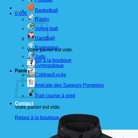
Basketball
0,00
€
Rugby
Volley-ball
Handball
Badminton
Votre panier est vide.
Judo
Retour à la boutique
Gymnastique
Panier
Collège/Lycée
Amicale des Sapeurs Pompiers
Trail course à pied
Contact
Votre panier est vide.
Retour à la boutique