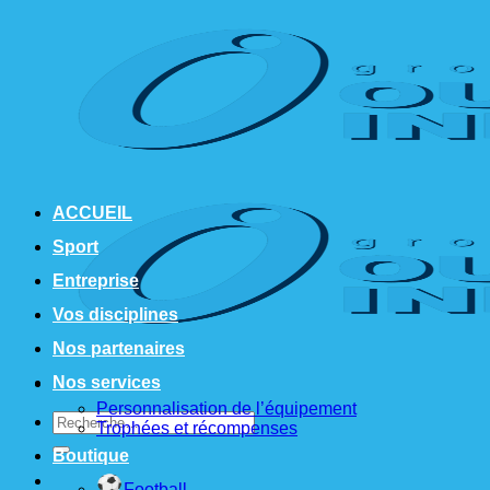
Passer
au
contenu
ACCUEIL
Sport
Entreprise
Vos disciplines
Nos partenaires
Nos services
Personnalisation de l’équipement
Recherche
Trophées et récompenses
pour :
Boutique
Football