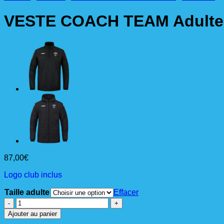
VESTE COACH TEAM Adulte
87,00
€
Logo club inclus
Taille adulte
Effacer
quantité
de
Ajouter au panier
VESTE