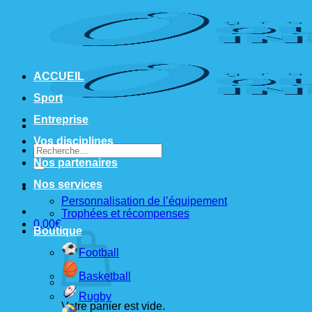
Passer
au
contenu
ACCUEIL
Sport
Entreprise
Vos disciplines
Recherche
pour :
Nos partenaires
Nos services
Personnalisation de l’équipement
Trophées et récompenses
0,00
€
Boutique
Football
Basketball
Rugby
Votre panier est vide.