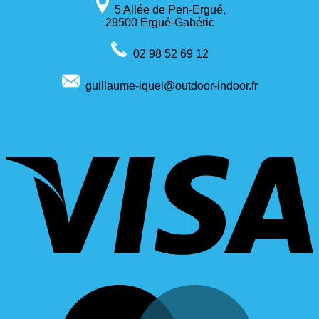
5 Allée de Pen-Ergué,
29500 Ergué-Gabéric
02 98 52 69 12
guillaume-iquel@outdoor-indoor.fr
V
M