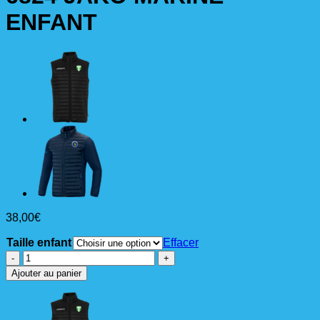
ENFANT
38,00
€
Taille enfant
Effacer
quantité
de
Ajouter au panier
VESTE
CAPUCHON
ICONIC