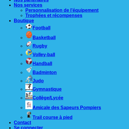
Nos services
Personnalisation de l’équipement
Trophées et récompenses
Boutique
Football
Basketball
Rugby
Volley-ball
Handball
Badminton
Judo
Gymnastique
Collège/Lycée
Amicale des Sapeurs Pompiers
Trail course à pied
Contact
Se connecter