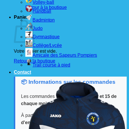
Volley-ball
Retour à la boutique
Handball
Panier
Badminton
Judo
Gymnastique
Collège/Lycée
Votre panier est vide.
Amicale des Sapeurs Pompiers
Retour à la boutique
Trail course à pied
Contact
📦 Informations sur les commandes
Les commandes sont passées
les 1er et 15 de
chaque mois
auprès de nos fournisseurs.
À partir de ces dates, le
délai de livraison est
d'environ 3 semaines
.