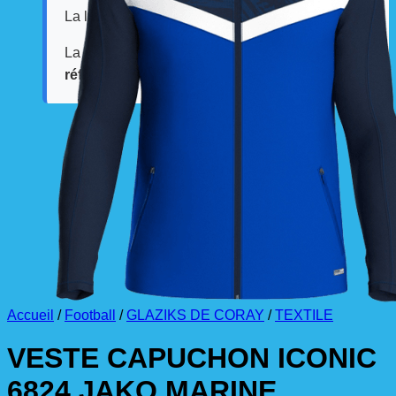
La livraison est effectuée
directement au club
.
La commande est à récupérer auprès du
référent des équipements du club
.
Accueil
/
Football
/
GLAZIKS DE CORAY
/
TEXTILE
VESTE CAPUCHON ICONIC
6824 JAKO MARINE