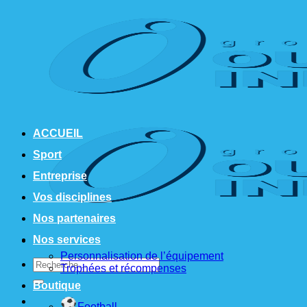
Passer
au
contenu
ACCUEIL
Sport
Entreprise
Vos disciplines
Nos partenaires
Nos services
Personnalisation de l’équipement
Recherche
Trophées et récompenses
pour :
Boutique
Football