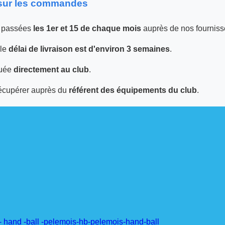
 sur les commandes
 passées
les 1er et 15 de chaque mois
auprès de nos fourniss
 le
délai de livraison est d'environ 3 semaines
.
tuée
directement au club
.
écupérer auprès du
référent des équipements du club
.
 hand -ball -pelemois-hb-pelemois-hand-ball