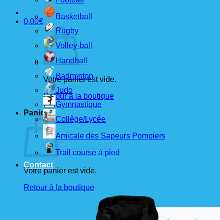
Basketball
0,00
€
Rugby
Volley-ball
Handball
Badminton
Votre panier est vide.
Judo
Retour à la boutique
Gymnastique
Panier
Collège/Lycée
Amicale des Sapeurs Pompiers
Trail course à pied
Contact
Votre panier est vide.
Retour à la boutique