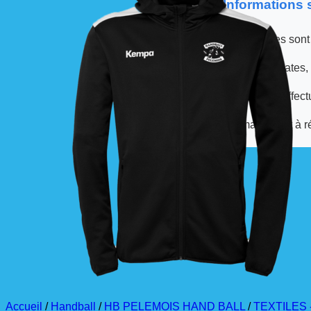
📦 Informations
Les commandes sont
À partir de ces dates,
La livraison est effec
La commande est à r
Accueil
/
Handball
/
HB PELEMOIS HAND BALL
/
TEXTILES -