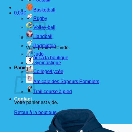
Basketball
0,00
€
Rugby
Volley-ball
Handball
Badminton
Votre panier est vide.
Judo
Retour à la boutique
Gymnastique
Panier
Collège/Lycée
Amicale des Sapeurs Pompiers
Trail course à pied
Contact
Votre panier est vide.
Retour à la boutique