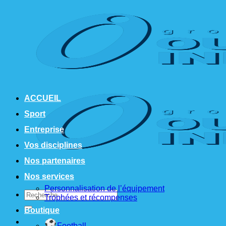
Passer
au
contenu
ACCUEIL
Sport
Entreprise
Vos disciplines
Nos partenaires
Nos services
Personnalisation de l’équipement
Recherche
Trophées et récompenses
pour :
Boutique
Football