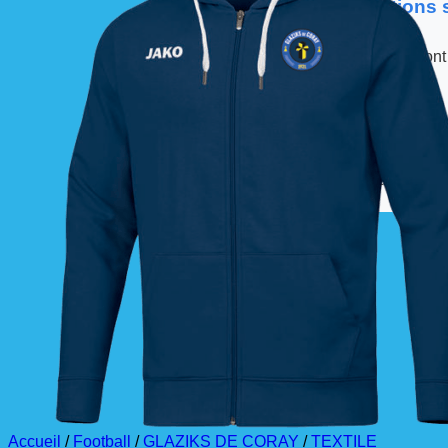
📦 Informations
Les commandes sont
À partir de ces dates,
La livraison est effec
La commande est à r
Accueil
/
Football
/
GLAZIKS DE CORAY
/
TEXTILE