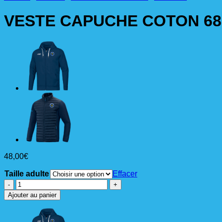
VESTE CAPUCHE COTON 68
48,00
€
Taille adulte
Effacer
quantité
de
Ajouter au panier
VESTE
CAPUCHE
COTON