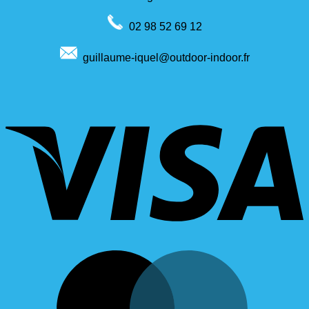
02 98 52 69 12
guillaume-iquel@outdoor-indoor.fr
V
M