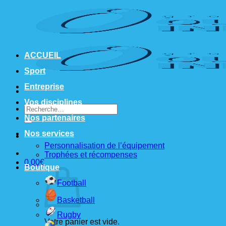
Passer
au
contenu
ACCUEIL
Sport
Entreprise
Vos disciplines
Recherche
pour :
Nos partenaires
Nos services
Personnalisation de l’équipement
Trophées et récompenses
0,00
€
Boutique
Football
Basketball
Rugby
Votre panier est vide.