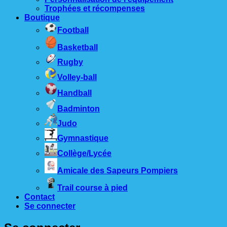
Trophées et récompenses
Boutique
Football
Basketball
Rugby
Volley-ball
Handball
Badminton
Judo
Gymnastique
Collège/Lycée
Amicale des Sapeurs Pompiers
Trail course à pied
Contact
Se connecter