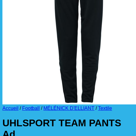
La livraison est effectuée
directement au club
.
La commande est à récupérer auprès du
référent des équipements du club
.
Accueil
/
Football
/
MÉLÉNICK D'ELLIANT
/
Textile
UHLSPORT TEAM PANTS
Ad