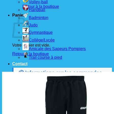
Volley-ball
Retour à la boutique
Handball
Panier
Badminton
Judo
Gymnastique
Collège/Lycée
Votre panier est vide.
Amicale des Sapeurs Pompiers
Retour à la boutique
Trail course à pied
Contact
📦 Informations sur les commandes
Les commandes sont passées
les 1er et 15 de
chaque mois
auprès de nos fournisseurs.
À partir de ces dates, le
délai de livraison est
d'environ 3 semaines
.