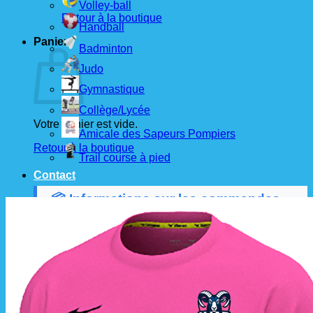
Volley-ball
Retour à la boutique
Handball
Panier
Badminton
Judo
Gymnastique
Collège/Lycée
Votre panier est vide.
Amicale des Sapeurs Pompiers
Retour à la boutique
Trail course à pied
Contact
📦 Informations sur les commandes
Les commandes sont passées
les 1er et 15 de
chaque mois
auprès de nos fournisseurs.
À partir de ces dates, le
délai de livraison est
d'environ 3 semaines
.