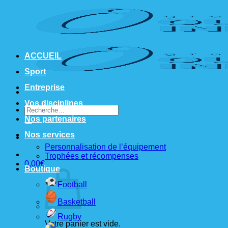
Passer
au
contenu
ACCUEIL
Sport
Entreprise
Vos disciplines
Recherche
pour :
Nos partenaires
Nos services
Personnalisation de l’équipement
Trophées et récompenses
0,00
€
Boutique
Football
Basketball
Rugby
Votre panier est vide.