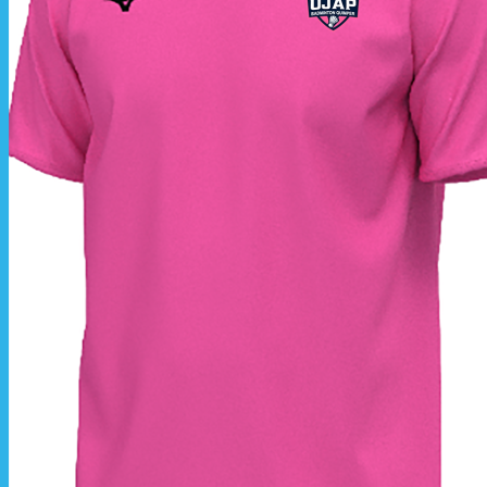
La livraison est effectuée
directement au club
.
La commande est à récupérer auprès du
référent des équipements du club
.