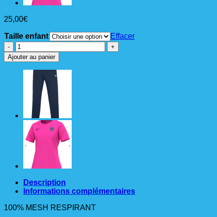
25,00
€
Taille enfant
Effacer
quantité
de
Ajouter au panier
TESHIRT
TRAINING
TEE
ENFANT
MIZUNO
ROSE
Description
Informations complémentaires
100% MESH RESPIRANT