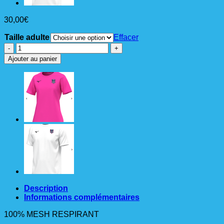
30,00
€
Taille adulte
Effacer
quantité
de
Ajouter au panier
TEESHIRT
TRAINING
TEE
HOMME
MIZUNO
ROSE
Description
Informations complémentaires
100% MESH RESPIRANT