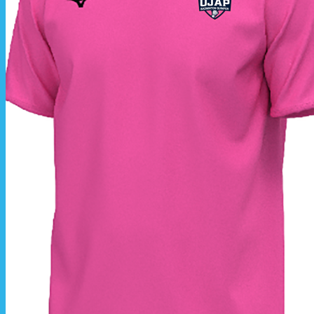
La livraison est effectuée
directement au club
.
La commande est à récupérer auprès du
référent des équipements du club
.