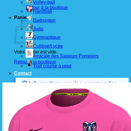
Volley-ball
Retour à la boutique
Handball
Panier
Badminton
Judo
Gymnastique
Collège/Lycée
Votre panier est vide.
Amicale des Sapeurs Pompiers
Retour à la boutique
Trail course à pied
Contact
📦 Informations sur les commandes
Les commandes sont passées
les 1er et 15 de
chaque mois
auprès de nos fournisseurs.
À partir de ces dates, le
délai de livraison est
d'environ 3 semaines
.