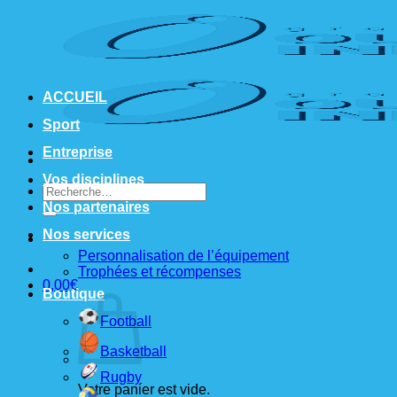
Passer
au
contenu
ACCUEIL
Sport
Entreprise
Vos disciplines
Recherche
pour :
Nos partenaires
Nos services
Personnalisation de l’équipement
Trophées et récompenses
0,00
€
Boutique
Football
Basketball
Rugby
Votre panier est vide.