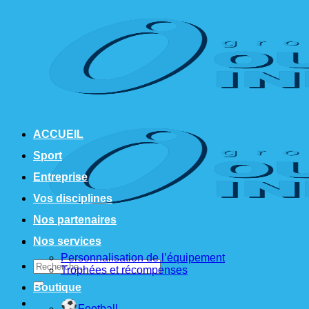
Passer
au
contenu
ACCUEIL
Sport
Entreprise
Vos disciplines
Nos partenaires
Nos services
Personnalisation de l’équipement
Recherche
Trophées et récompenses
pour :
Boutique
Football