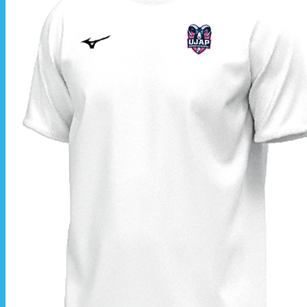
📦 Informations
Les commandes sont
À partir de ces dates,
La livraison est effec
La commande est à r