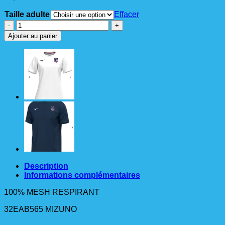
Taille adulte
Effacer
quantité
de
Ajouter au panier
TEESHIRT
TRAINING
TEE
HOMME
MIZUNO
BLANC
Description
Informations complémentaires
100% MESH RESPIRANT
32EAB565 MIZUNO