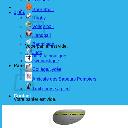
Basketball
0,00
€
Rugby
Volley-ball
Handball
Badminton
Votre panier est vide.
Judo
Retour à la boutique
Gymnastique
Panier
Collège/Lycée
Amicale des Sapeurs Pompiers
Trail course à pied
Contact
Votre panier est vide.
Retour à la boutique