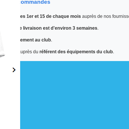
 sur les commandes
 passées
les 1er et 15 de chaque mois
auprès de nos fourniss
 le
délai de livraison est d'environ 3 semaines
.
tuée
directement au club
.
écupérer auprès du
référent des équipements du club
.