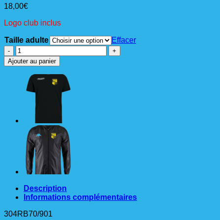
18,00
€
Logo club inclus
Taille adulte
Effacer
quantité
de
Ajouter au panier
TEE
Tee-
shirt
Ad
Description
Informations complémentaires
304RB70/901