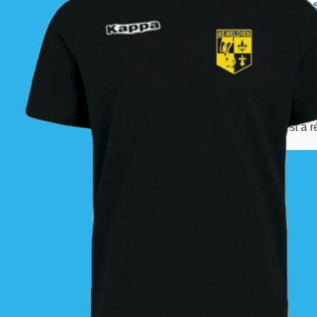
📦 Informations
Les commandes sont
À partir de ces dates,
La livraison est effec
La commande est à r