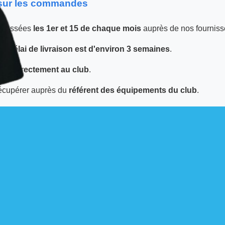
 sur les commandes
 passées
les 1er et 15 de chaque mois
auprès de nos fourniss
 le
délai de livraison est d'environ 3 semaines
.
tuée
directement au club
.
écupérer auprès du
référent des équipements du club
.