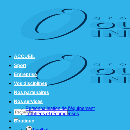
Passer
au
contenu
ACCUEIL
Sport
Entreprise
Vos disciplines
Nos partenaires
Nos services
Personnalisation de l’équipement
Recherche
Trophées et récompenses
pour :
Boutique
Football