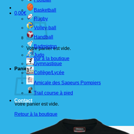
Basketball
0,00
€
Rugby
Volley-ball
Handball
Badminton
Votre panier est vide.
Judo
Retour à la boutique
Gymnastique
Panier
Collège/Lycée
Amicale des Sapeurs Pompiers
Trail course à pied
Contact
Votre panier est vide.
Retour à la boutique