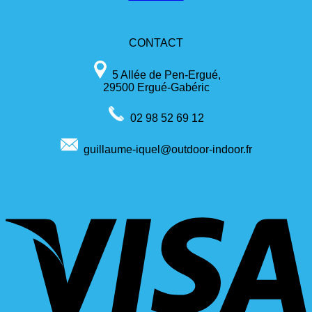
CONTACT
5 Allée de Pen-Ergué,
29500 Ergué-Gabéric
02 98 52 69 12
guillaume-iquel@outdoor-indoor.fr
V