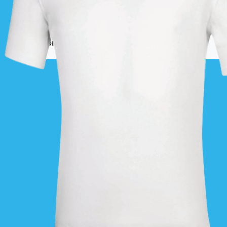
La livraison est effectuée
directement au club
.
La commande est à récupérer auprès du
référent des équipements du club
.