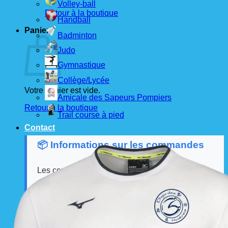
Volley-ball
Retour à la boutique
Handball
Panier
Badminton
Judo
Gymnastique
Collège/Lycée
Votre panier est vide.
Amicale des Sapeurs Pompiers
Retour à la boutique
Trail course à pied
Contact
📦 Informations sur les commandes
Les commandes sont passées
les 1er et 15 de
chaque mois
auprès de nos fournisseurs.
À partir de ces dates, le
délai de livraison est
d'environ 3 semaines
.