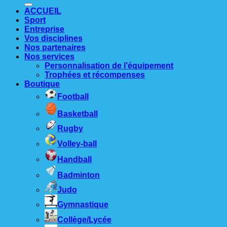
ACCUEIL
Sport
Entreprise
Vos disciplines
Nos partenaires
Nos services
Personnalisation de l’équipement
Trophées et récompenses
Boutique
Football
Basketball
Rugby
Volley-ball
Handball
Badminton
Judo
Gymnastique
Collège/Lycée