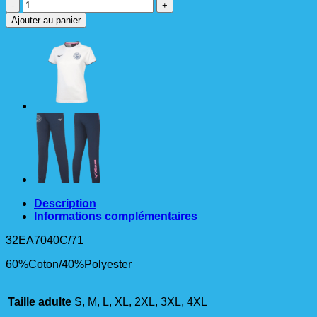
quantité
de
Ajouter au panier
TEE-
SHIRT
Homme
Description
Informations complémentaires
32EA7040C/71
60%Coton/40%Polyester
Taille adulte
S, M, L, XL, 2XL, 3XL, 4XL