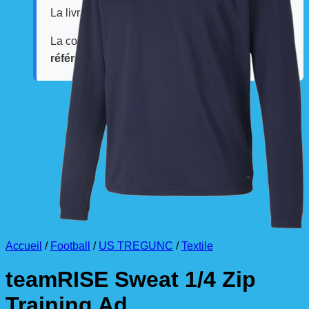
La livraison est effectuée
directement au club
.
La commande est à récupérer auprès du
référent des équipements du club
.
Accueil
/
Football
/
US TREGUNC
/
Textile
teamRISE Sweat 1/4 Zip
Training Ad