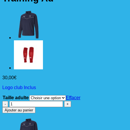
30,00
€
Logo club Inclus
Taille adulte
Effacer
quantité
de
Ajouter au panier
teamRISE
Sweat
1/4
Zip