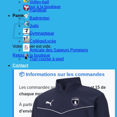
Volley-ball
Retour à la boutique
Handball
Panier
Badminton
Judo
Gymnastique
Collège/Lycée
Votre panier est vide.
Amicale des Sapeurs Pompiers
Retour à la boutique
Trail course à pied
Contact
📦 Informations sur les commandes
Les commandes sont passées
les 1er et 15 de
chaque mois
auprès de nos fournisseurs.
À partir de ces dates, le
délai de livraison est
d'environ 3 semaines
.