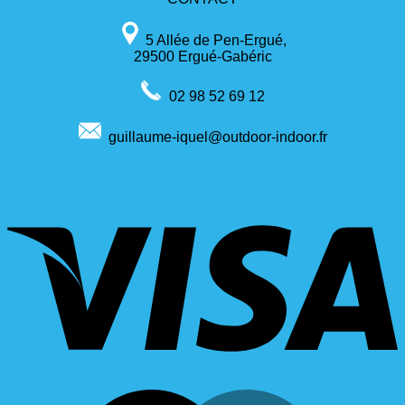
5 Allée de Pen-Ergué,
29500 Ergué-Gabéric
02 98 52 69 12
guillaume-iquel@outdoor-indoor.fr
V
M