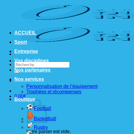
Passer
au
contenu
ACCUEIL
Sport
Entreprise
Vos disciplines
Recherche
pour :
Nos partenaires
Nos services
Personnalisation de l’équipement
Trophées et récompenses
0,00
€
Boutique
Football
Basketball
Rugby
Votre panier est vide.