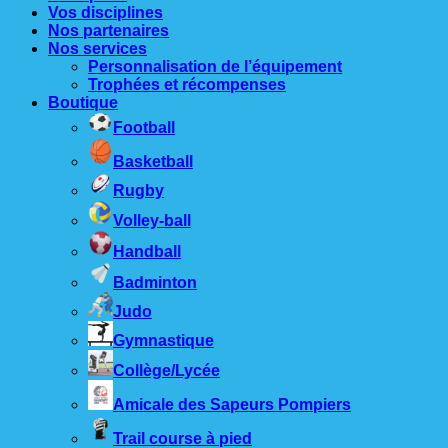
Vos disciplines
Nos partenaires
Nos services
Personnalisation de l’équipement
Trophées et récompenses
Boutique
Football
Basketball
Rugby
Volley-ball
Handball
Badminton
Judo
Gymnastique
Collège/Lycée
Amicale des Sapeurs Pompiers
Trail course à pied