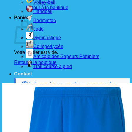
Volley-ball
Retour à la boutique
Handball
Panier
Badminton
Judo
Gymnastique
Collège/Lycée
Votre panier est vide.
Amicale des Sapeurs Pompiers
Retour à la boutique
Trail course à pied
Contact
📦 Informations sur les commandes
Les commandes sont passées
les 1er et 15 de
chaque mois
auprès de nos fournisseurs.
À partir de ces dates, le
délai de livraison est
d'environ 3 semaines
.