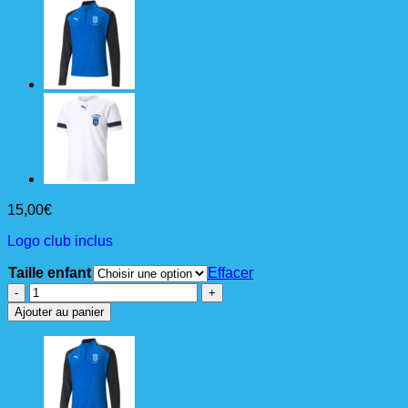
15,00
€
Logo club inclus
Taille enfant
Effacer
quantité
de
Ajouter au panier
teamRISE
Shorts
bleu
Jr