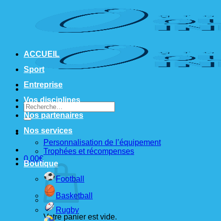
Passer
au
contenu
ACCUEIL
Sport
Entreprise
Vos disciplines
Recherche
pour :
Nos partenaires
Nos services
Personnalisation de l’équipement
Trophées et récompenses
0,00
€
Boutique
Football
Basketball
Rugby
Votre panier est vide.