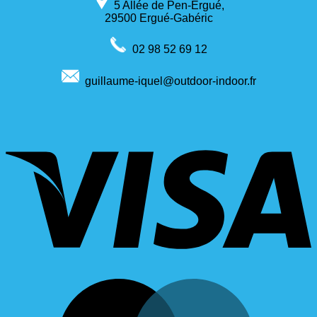
5 Allée de Pen-Ergué,
29500 Ergué-Gabéric
02 98 52 69 12
guillaume-iquel@outdoor-indoor.fr
V
M