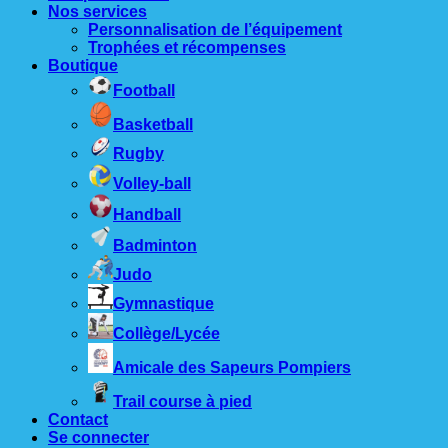
Nos services
Personnalisation de l’équipement
Trophées et récompenses
Boutique
Football
Basketball
Rugby
Volley-ball
Handball
Badminton
Judo
Gymnastique
Collège/Lycée
Amicale des Sapeurs Pompiers
Trail course à pied
Contact
Se connecter