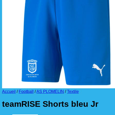
La livraison est effectuée
directement au club
.
La commande est à récupérer auprès du
référent des équipements du club
.
Accueil
/
Football
/
AS PLOMELIN
/
Textile
teamRISE Shorts bleu Jr