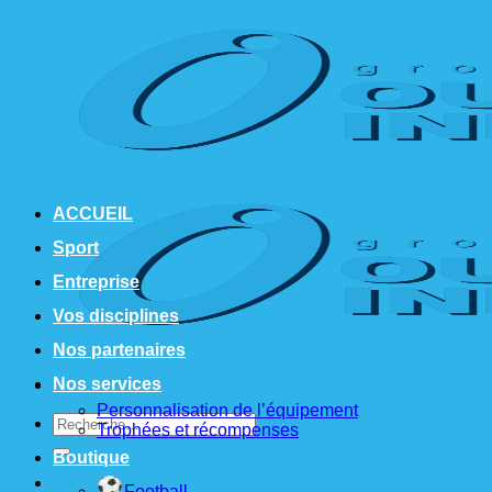
Passer
au
contenu
ACCUEIL
Sport
Entreprise
Vos disciplines
Nos partenaires
Nos services
Personnalisation de l’équipement
Recherche
Trophées et récompenses
pour :
Boutique
Football