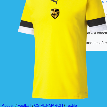
📦 Informations
Les commandes sont
À partir de ces dates,
La livraison est effec
La commande est à r
Accueil
/
Football
/
CS PENMARCH
/
Textile