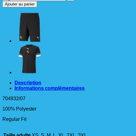
de
Ajouter au panier
teamRISE
Jersey
Maillot
Ad
Jaune
Description
Informations complémentaires
704932/07
100% Polyester
Regular Fit
Taille adulte
XS, S, M, L, XL, 2XL, 3XL