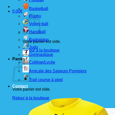
Basketball
0,00
€
Rugby
Volley-ball
Handball
Badminton
Votre panier est vide.
Judo
Retour à la boutique
Gymnastique
Panier
Collège/Lycée
Amicale des Sapeurs Pompiers
Trail course à pied
Contact
Votre panier est vide.
Retour à la boutique