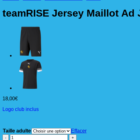
teamRISE Jersey Maillot Ad
18,00
€
Logo club inclus
Taille adulte
Effacer
quantité