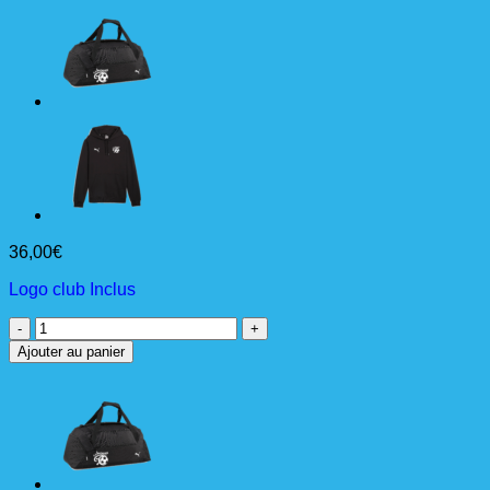
36,00
€
Logo club Inclus
quantité
de
Ajouter au panier
TeamGOAL
Teambag
S