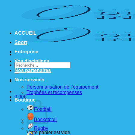
Passer
au
contenu
ACCUEIL
Sport
Entreprise
Vos disciplines
Recherche
pour :
Nos partenaires
Nos services
Personnalisation de l’équipement
Trophées et récompenses
0,00
€
Boutique
Football
Basketball
Rugby
Votre panier est vide.