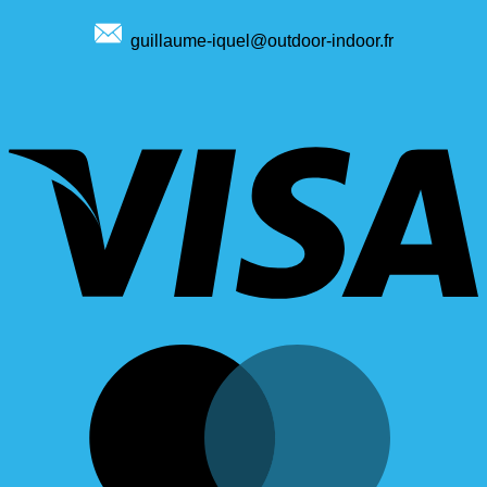
guillaume-iquel@outdoor-indoor.fr
V
M