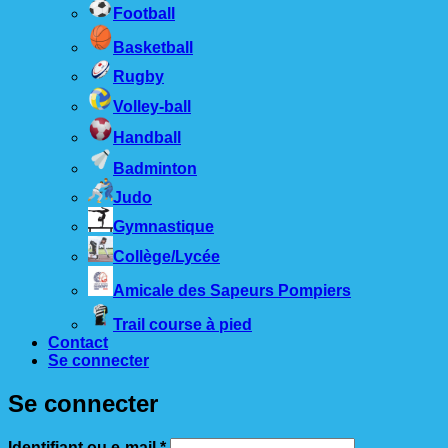
Football
Basketball
Rugby
Volley-ball
Handball
Badminton
Judo
Gymnastique
Collège/Lycée
Amicale des Sapeurs Pompiers
Trail course à pied
Contact
Se connecter
Se connecter
Obligatoire
Identifiant ou e-mail
*