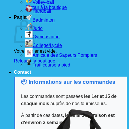
Volley-ball
Retour à la boutique
Handball
Panier
Badminton
Judo
Gymnastique
Collège/Lycée
Votre panier est vide.
Amicale des Sapeurs Pompiers
Retour à la boutique
Trail course à pied
Contact
📦 Informations sur les commandes
Les commandes sont passées
les 1er et 15 de
chaque mois
auprès de nos fournisseurs.
À partir de ces dates, le
délai de livraison est
d'environ 3 semaines
.