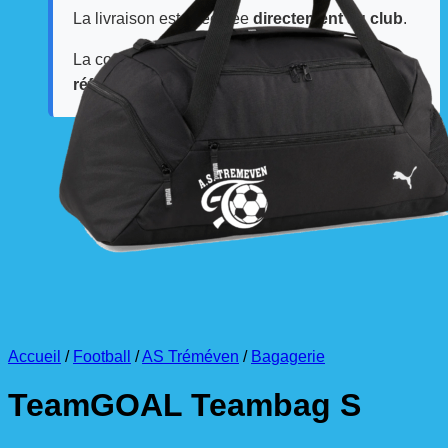
La livraison est effectuée
directement au club
.
La commande est à récupérer auprès du
référent des équipements du club
.
Accueil
/
Football
/
AS Tréméven
/
Bagagerie
TeamGOAL Teambag S