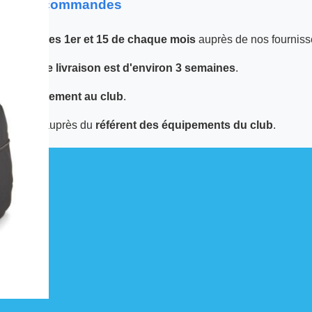
 sur les commandes
 passées
les 1er et 15 de chaque mois
auprès de nos fourniss
 le
délai de livraison est d'environ 3 semaines
.
tuée
directement au club
.
écupérer auprès du
référent des équipements du club
.