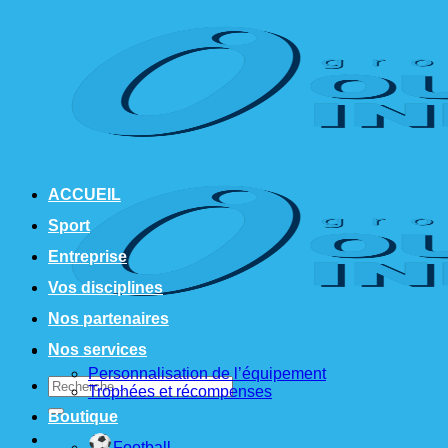
Passer
au
contenu
ACCUEIL
Sport
Entreprise
Vos disciplines
Nos partenaires
Nos services
Personnalisation de l’équipement
Recherche
Trophées et récompenses
pour :
Boutique
Football