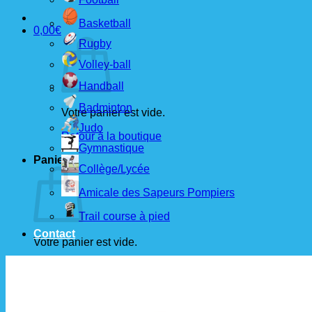
Basketball
0,00
€
Rugby
Volley-ball
Handball
Badminton
Votre panier est vide.
Judo
Retour à la boutique
Gymnastique
Panier
Collège/Lycée
Amicale des Sapeurs Pompiers
Trail course à pied
Contact
Votre panier est vide.
Retour à la boutique