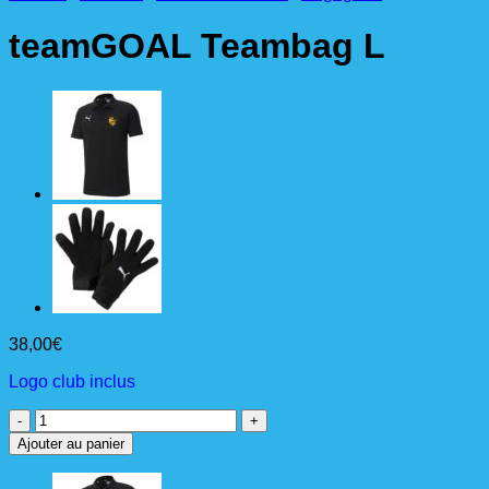
teamGOAL Teambag L
38,00
€
Logo club inclus
quantité
de
Ajouter au panier
teamGOAL
Teambag