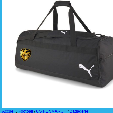
📦 Informations
Les commandes sont
À partir de ces dates,
La livraison est effec
La commande est à r
Accueil
/
Football
/
CS PENMARCH
/
Bagagerie