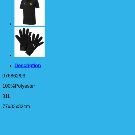
L
Description
076862/03
100%Polyester
81L
77x33x32cm