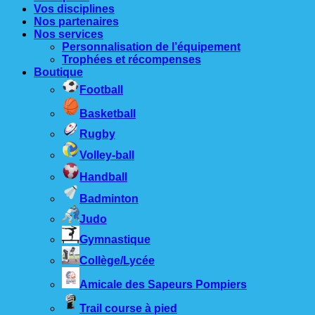
Vos disciplines
Nos partenaires
Nos services
Personnalisation de l’équipement
Trophées et récompenses
Boutique
Football
Basketball
Rugby
Volley-ball
Handball
Badminton
Judo
Gymnastique
Collège/Lycée
Amicale des Sapeurs Pompiers
Trail course à pied