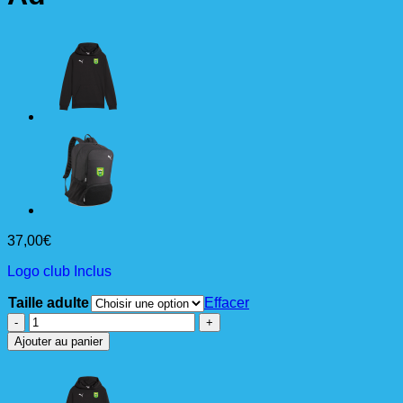
37,00
€
Logo club Inclus
Taille adulte
Effacer
quantité
de
Ajouter au panier
teamGOAL
Casuals
Hoody
Ad