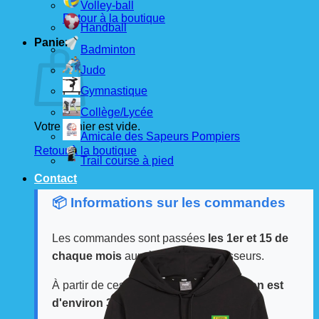
Volley-ball
Retour à la boutique
Handball
Panier
Badminton
Judo
Gymnastique
Collège/Lycée
Votre panier est vide.
Amicale des Sapeurs Pompiers
Retour à la boutique
Trail course à pied
Contact
📦 Informations sur les commandes
Les commandes sont passées
les 1er et 15 de
chaque mois
auprès de nos fournisseurs.
À partir de ces dates, le
délai de livraison est
d'environ 3 semaines
.