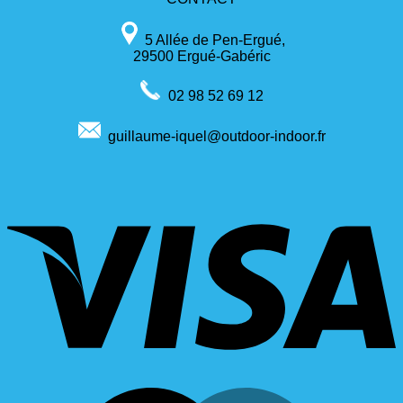
5 Allée de Pen-Ergué,
29500 Ergué-Gabéric
02 98 52 69 12
guillaume-iquel@outdoor-indoor.fr
V
M