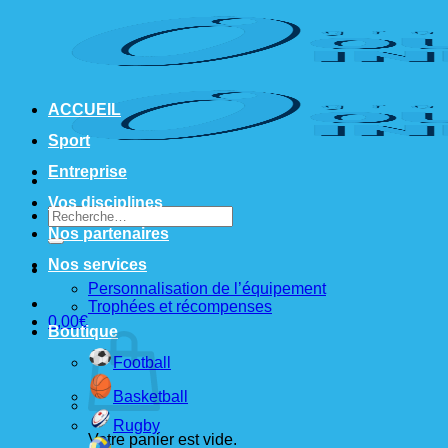
Passer
au
contenu
ACCUEIL
Sport
Entreprise
Vos disciplines
Recherche
pour :
Nos partenaires
Nos services
Personnalisation de l’équipement
Trophées et récompenses
0,00
€
Boutique
Football
Basketball
Rugby
Votre panier est vide.