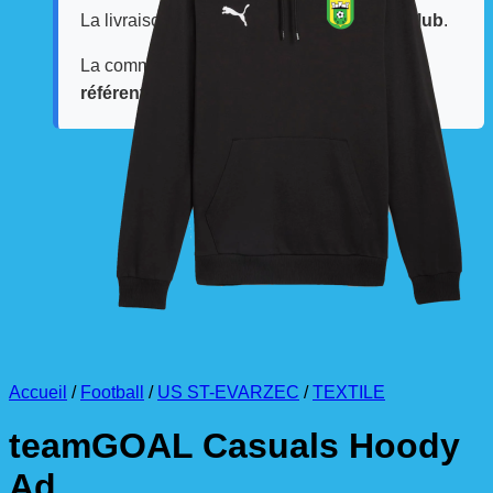
La livraison est effectuée
directement au club
.
La commande est à récupérer auprès du
référent des équipements du club
.
Accueil
/
Football
/
US ST-EVARZEC
/
TEXTILE
teamGOAL Casuals Hoody
Ad