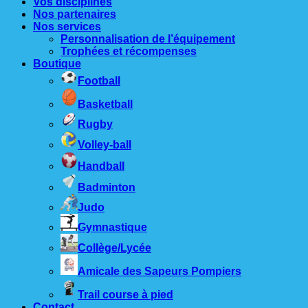
Vos disciplines
Nos partenaires
Nos services
Personnalisation de l’équipement
Trophées et récompenses
Boutique
Football
Basketball
Rugby
Volley-ball
Handball
Badminton
Judo
Gymnastique
Collège/Lycée
Amicale des Sapeurs Pompiers
Trail course à pied
Contact