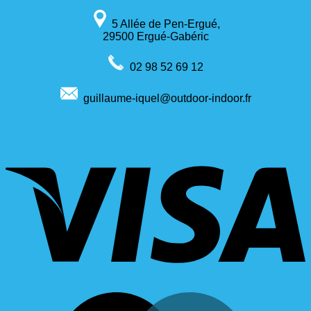
5 Allée de Pen-Ergué,
29500 Ergué-Gabéric
02 98 52 69 12
guillaume-iquel@outdoor-indoor.fr
V
M