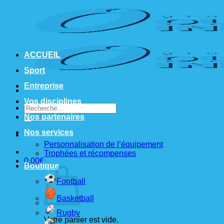
Passer
au
contenu
ACCUEIL
Sport
Entreprise
Vos disciplines
Recherche
pour :
Nos partenaires
Nos services
Personnalisation de l’équipement
Trophées et récompenses
0,00
€
Boutique
Football
Basketball
Rugby
Votre panier est vide.