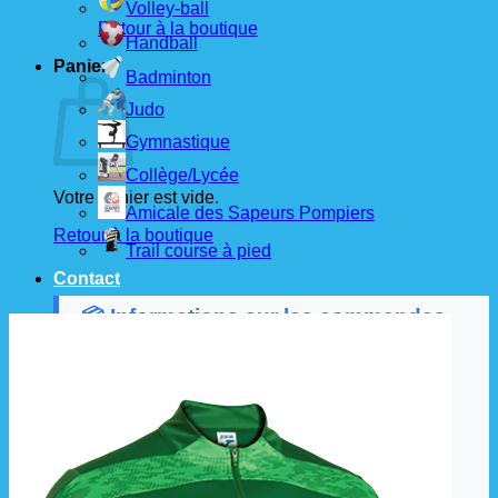
Volley-ball
Retour à la boutique
Handball
Panier
Badminton
Judo
Gymnastique
Collège/Lycée
Votre panier est vide.
Amicale des Sapeurs Pompiers
Retour à la boutique
Trail course à pied
Contact
📦 Informations sur les commandes
Les commandes sont passées
les 1er et 15 de
chaque mois
auprès de nos fournisseurs.
À partir de ces dates, le
délai de livraison est
d'environ 3 semaines
.