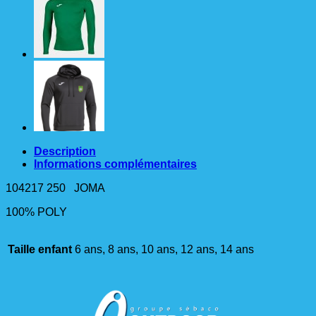
CHAMPION
VIII
entrainement
JOMA
VERT
ENFANT
Description
Informations complémentaires
104217 250 JOMA
100% POLY
Taille enfant
6 ans, 8 ans, 10 ans, 12 ans, 14 ans