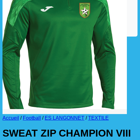
La livraison est effectuée
directement au club
.
La commande est à récupérer auprès du
référent des équipements du club
.
Accueil
/
Football
/
ES LANGONNET
/
TEXTILE
SWEAT ZIP CHAMPION VIII