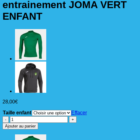
entrainement JOMA VERT
ENFANT
28,00
€
Taille enfant
Effacer
quantité
de
Ajouter au panier
SWEAT
ZIP