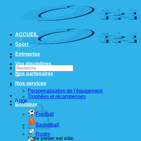
Passer
au
contenu
ACCUEIL
Sport
Entreprise
Vos disciplines
Recherche
pour :
Nos partenaires
Nos services
Personnalisation de l’équipement
Trophées et récompenses
0,00
€
Boutique
Football
Basketball
Rugby
Votre panier est vide.