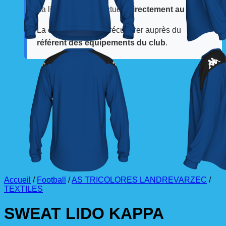
La livraison est effectuée
directement au club
.
La commande est à récupérer auprès du
référent des équipements du club
.
Accueil
/
Football
/
AS TRICOLORES LANDREVARZEC
/
TEXTILES
SWEAT LIDO KAPPA