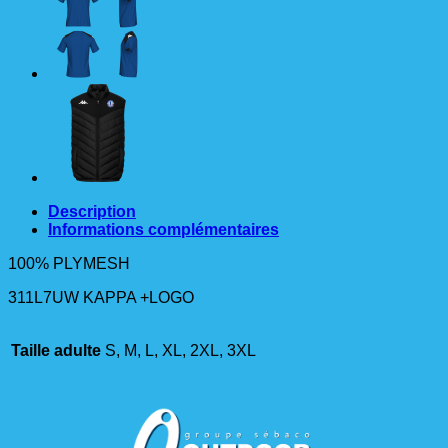
KAPPA
ENTRAINEMENT
BLUE
SAPHIRE
Description
Informations complémentaires
100% PLYMESH
311L7UW KAPPA +LOGO
Taille adulte
S, M, L, XL, 2XL, 3XL