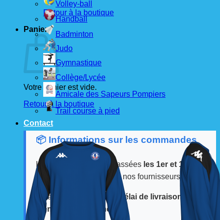
Volley-ball
Retour à la boutique
Handball
Panier
Badminton
Judo
Gymnastique
Collège/Lycée
Votre panier est vide.
Amicale des Sapeurs Pompiers
Retour à la boutique
Trail course à pied
Contact
📦 Informations sur les commandes
Les commandes sont passées
les 1er et 15 de
chaque mois
auprès de nos fournisseurs.
À partir de ces dates, le
délai de livraison est
d'environ 3 semaines
.