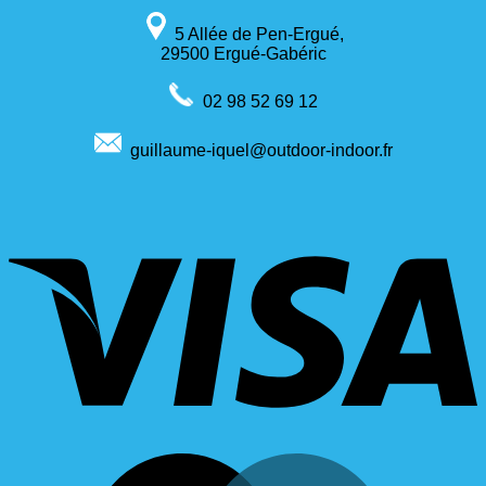
5 Allée de Pen-Ergué,
29500 Ergué-Gabéric
02 98 52 69 12
guillaume-iquel@outdoor-indoor.fr
V
M