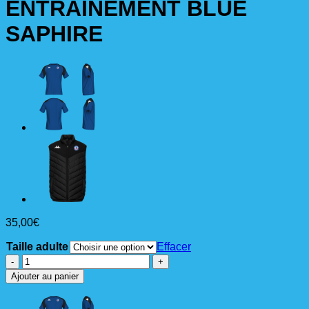
ENTRAINEMENT BLUE
SAPHIRE
35,00
€
Taille adulte
Effacer
quantité
de
Ajouter au panier
SWEAT
LIDO