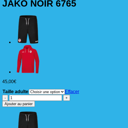
JAKO NOIR 6765
45,00
€
Taille adulte
Effacer
quantité
de
Ajouter au panier
SWEAT
HOODIE
CAPUCHE
JAKO
NOIR