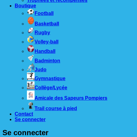
Trophées et récompenses
Boutique
Football
Basketball
Rugby
Volley-ball
Handball
Badminton
Judo
Gymnastique
Collège/Lycée
Amicale des Sapeurs Pompiers
Trail course à pied
Contact
Se connecter
Se connecter