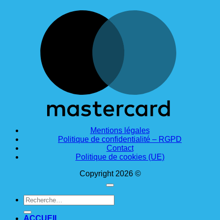
M
Mentions légales
Politique de confidentialité – RGPD
Contact
Politique de cookies (UE)
Copyright 2026 ©
Recherche
pour :
ACCUEIL