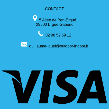
CONTACT
5 Allée de Pen-Ergué,
29500 Ergué-Gabéric
02 98 52 69 12
guillaume-iquel@outdoor-indoor.fr
V