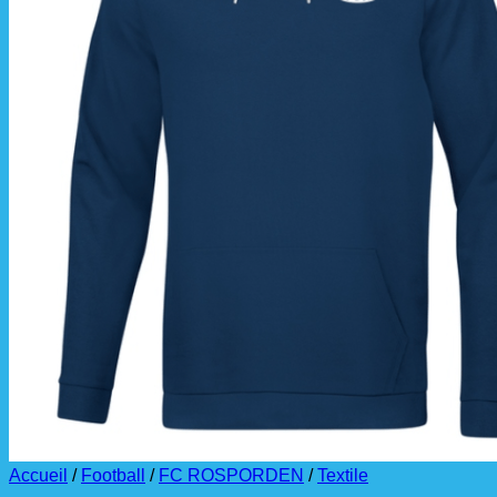
La livraison est effectuée
directement au club
.
La commande est à récupérer auprès du
référent des équipements du club
.
Accueil
/
Football
/
FC ROSPORDEN
/
Textile