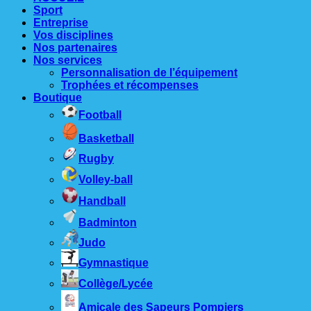
Sport
Entreprise
Vos disciplines
Nos partenaires
Nos services
Personnalisation de l’équipement
Trophées et récompenses
Boutique
Football
Basketball
Rugby
Volley-ball
Handball
Badminton
Judo
Gymnastique
Collège/Lycée
Amicale des Sapeurs Pompiers