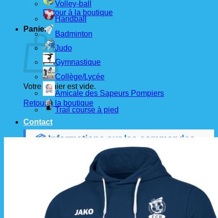
Volley-ball
Retour à la boutique
Handball
Panier
Badminton
Judo
Gymnastique
Collège/Lycée
Votre panier est vide.
Amicale des Sapeurs Pompiers
Retour à la boutique
Trail course à pied
Contact
📦 Informations sur les commandes
Les commandes sont passées
les 1er et 15 de
chaque mois
auprès de nos fournisseurs.
À partir de ces dates, le
délai de livraison est
d'environ 3 semaines
.