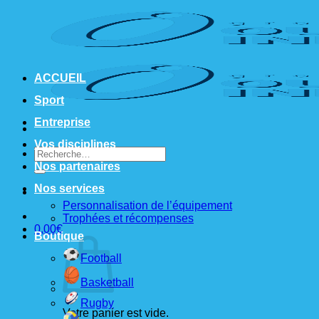
Passer
au
contenu
ACCUEIL
Sport
Entreprise
Vos disciplines
Recherche
pour :
Nos partenaires
Nos services
Personnalisation de l’équipement
Trophées et récompenses
0,00
€
Boutique
Football
Basketball
Rugby
Votre panier est vide.