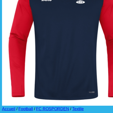
La livraison est effectuée
directement au club
.
La commande est à récupérer auprès du
référent des équipements du club
.
Accueil
/
Football
/
FC ROSPORDEN
/
Textile