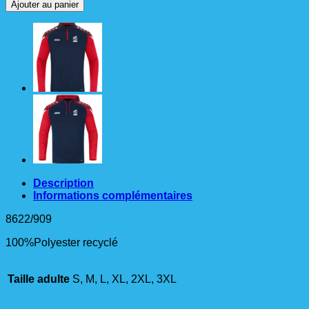
de
Ajouter au panier
SWEAT
1/4
Ziptop
Performance
Homme
Description
Informations complémentaires
8622/909
100%Polyester recyclé
Taille adulte
S, M, L, XL, 2XL, 3XL