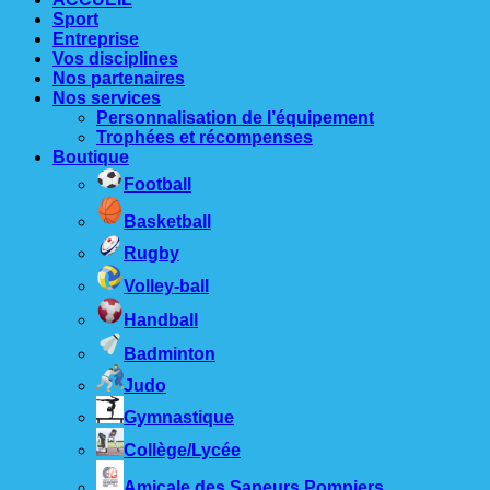
Sport
Entreprise
Vos disciplines
Nos partenaires
Nos services
Personnalisation de l’équipement
Trophées et récompenses
Boutique
Football
Basketball
Rugby
Volley-ball
Handball
Badminton
Judo
Gymnastique
Collège/Lycée
Amicale des Sapeurs Pompiers