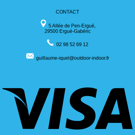
CONTACT
5 Allée de Pen-Ergué,
29500 Ergué-Gabéric
02 98 52 69 12
guillaume-iquel@outdoor-indoor.fr
V