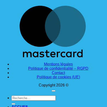
M
Mentions légales
Politique de confidentialité – RGPD
Contact
Politique de cookies (UE)
Copyright 2026 ©
Recherche
pour :
ACCUEIL