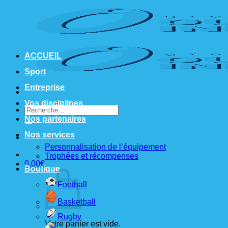
Passer
au
contenu
ACCUEIL
Sport
Entreprise
Vos disciplines
Recherche
pour :
Nos partenaires
Nos services
Personnalisation de l’équipement
Trophées et récompenses
0,00
€
Boutique
Football
Basketball
Rugby
Votre panier est vide.