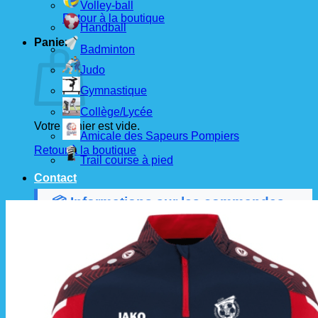
Volley-ball
Retour à la boutique
Handball
Panier
Badminton
Judo
Gymnastique
Collège/Lycée
Votre panier est vide.
Amicale des Sapeurs Pompiers
Retour à la boutique
Trail course à pied
Contact
📦 Informations sur les commandes
Les commandes sont passées
les 1er et 15 de
chaque mois
auprès de nos fournisseurs.
À partir de ces dates, le
délai de livraison est
d'environ 3 semaines
.