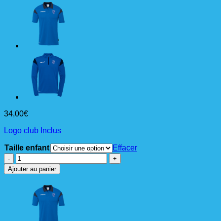
34,00
€
Logo club Inclus
Taille enfant
Effacer
quantité
de
Ajouter au panier
SQUAD
27
1/4
Zip
Top
Jr