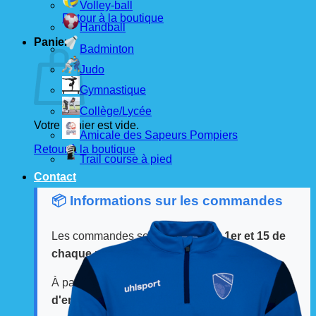
Volley-ball
Retour à la boutique
Handball
Panier
Badminton
Judo
Gymnastique
Collège/Lycée
Votre panier est vide.
Amicale des Sapeurs Pompiers
Retour à la boutique
Trail course à pied
Contact
📦 Informations sur les commandes
Les commandes sont passées
les 1er et 15 de
chaque mois
auprès de nos fournisseurs.
À partir de ces dates, le
délai de livraison est
d'environ 3 semaines
.