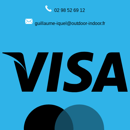
02 98 52 69 12
guillaume-iquel@outdoor-indoor.fr
V
M