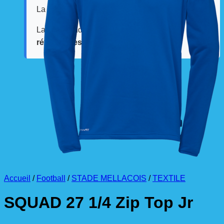
La livraison est effectuée
directement au club
.
La commande est à récupérer auprès du
référent des équipements du club
.
Accueil
/
Football
/
STADE MELLACOIS
/
TEXTILE
SQUAD 27 1/4 Zip Top Jr