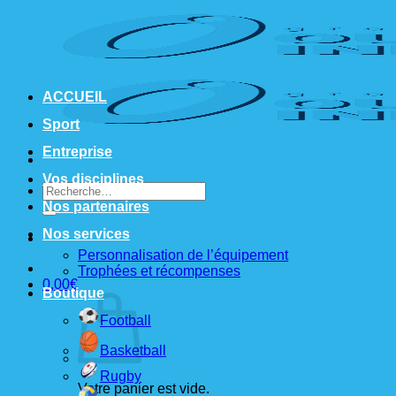
Passer
au
contenu
ACCUEIL
Sport
Entreprise
Vos disciplines
Recherche
pour :
Nos partenaires
Nos services
Personnalisation de l’équipement
Trophées et récompenses
0,00
€
Boutique
Football
Basketball
Rugby
Votre panier est vide.