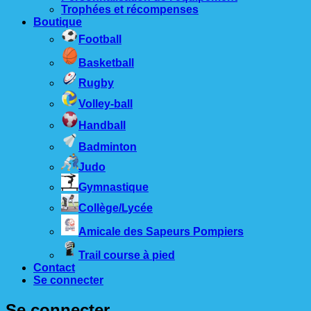
Trophées et récompenses
Boutique
Football
Basketball
Rugby
Volley-ball
Handball
Badminton
Judo
Gymnastique
Collège/Lycée
Amicale des Sapeurs Pompiers
Trail course à pied
Contact
Se connecter
Se connecter