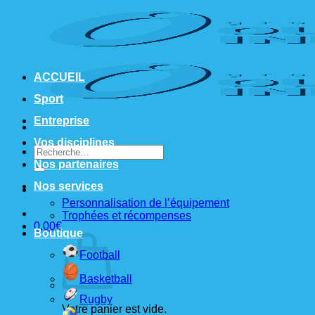
Passer
au
contenu
ACCUEIL
Sport
Entreprise
Vos disciplines
Recherche
pour :
Nos partenaires
Nos services
Personnalisation de l’équipement
Trophées et récompenses
0,00
€
Boutique
Football
Basketball
Rugby
Votre panier est vide.