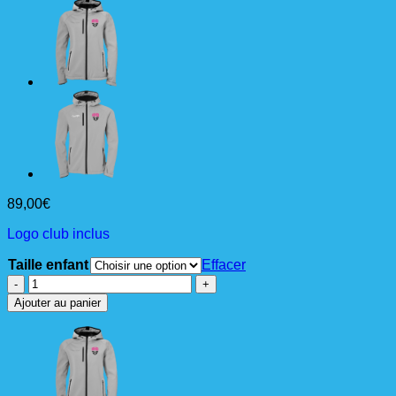
89,00
€
Logo club inclus
Taille enfant
Effacer
quantité
de
Ajouter au panier
SOFTSHELL
JACKET
Jr