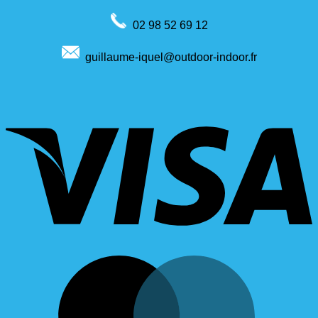
02 98 52 69 12
guillaume-iquel@outdoor-indoor.fr
V
M