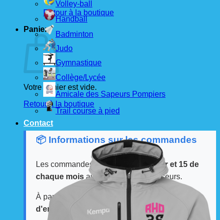
Volley-ball
Retour à la boutique
Handball
Panier
Badminton
Judo
Gymnastique
Collège/Lycée
Votre panier est vide.
Amicale des Sapeurs Pompiers
Retour à la boutique
Trail course à pied
Contact
📦 Informations sur les commandes
Les commandes sont passées
les 1er et 15 de
chaque mois
auprès de nos fournisseurs.
À partir de ces dates, le
délai de livraison est
d'environ 3 semaines
.