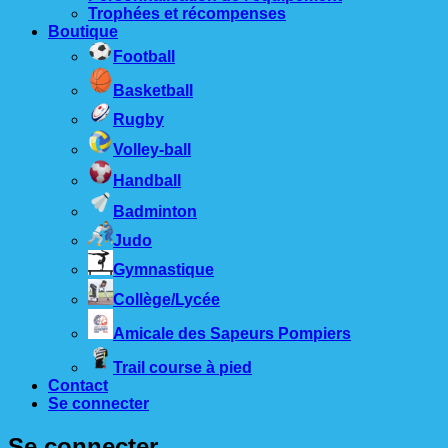
Trophées et récompenses
Boutique
Football
Basketball
Rugby
Volley-ball
Handball
Badminton
Judo
Gymnastique
Collège/Lycée
Amicale des Sapeurs Pompiers
Trail course à pied
Contact
Se connecter
Se connecter