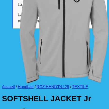
La livraison est effectuée
directement au club
.
La commande est à récupérer auprès du
référent des équipements du club
.
Accueil
/
Handball
/
ROZ HAND'DU 29
/
TEXTILE
SOFTSHELL JACKET Jr