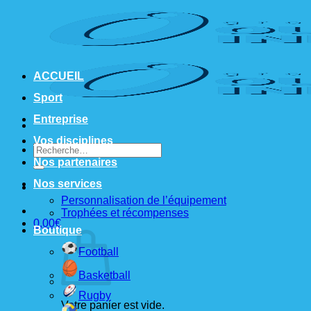
Passer
au
contenu
ACCUEIL
Sport
Entreprise
Vos disciplines
Recherche
pour :
Nos partenaires
Nos services
Personnalisation de l’équipement
Trophées et récompenses
0,00
€
Boutique
Football
Basketball
Rugby
Votre panier est vide.