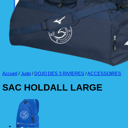
La livraison est effectuée
directement au club
.
La commande est à récupérer auprès du
référent des équipements du club
.
Accueil
/
Judo
/
DOJO DES 3 RIVIERES
/
ACCESSOIRES
SAC HOLDALL LARGE