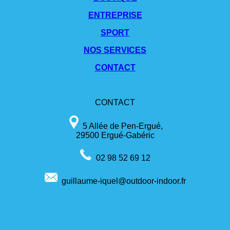
ENTREPRISE
SPORT
NOS SERVICES
CONTACT
CONTACT
5 Allée de Pen-Ergué,
29500 Ergué-Gabéric
02 98 52 69 12
guillaume-iquel@outdoor-indoor.fr
V