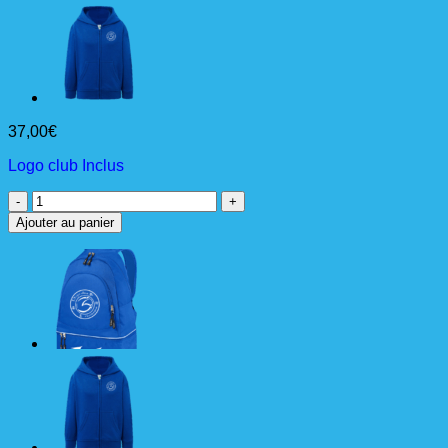
37,00
€
Logo club Inclus
quantité
de
Ajouter au panier
SAC
HOLDALL
LARGE