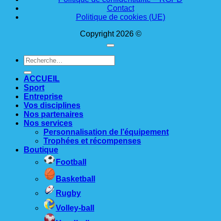
Contact
Politique de cookies (UE)
Copyright 2026 ©
Recherche
pour :
ACCUEIL
Sport
Entreprise
Vos disciplines
Nos partenaires
Nos services
Personnalisation de l’équipement
Trophées et récompenses
Boutique
Football
Basketball
Rugby
Volley-ball