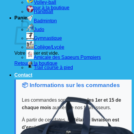
Volley-ball
Retour à la boutique
Handball
Panier
Badminton
Judo
Gymnastique
Collège/Lycée
Votre panier est vide.
Amicale des Sapeurs Pompiers
Retour à la boutique
Trail course à pied
Contact
📦 Informations sur les commandes
Les commandes sont passées
les 1er et 15 de
chaque mois
auprès de nos fournisseurs.
À partir de ces dates, le
délai de livraison est
d'environ 3 semaines
.