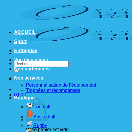
Passer
au
contenu
ACCUEIL
Sport
Entreprise
Vos disciplines
Recherche
pour :
Nos partenaires
Nos services
Personnalisation de l’équipement
Trophées et récompenses
0,00
€
Boutique
Football
Basketball
Rugby
Votre panier est vide.