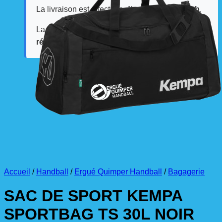
La livraison est effectuée
directement au club
.
La commande est à récupérer auprès du
référent des équipements du club
.
Accueil
/
Handball
/
Ergué Quimper Handball
/
Bagagerie
SAC DE SPORT KEMPA
SPORTBAG TS 30L NOIR