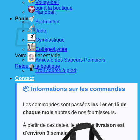
Volley-ball
Retour à la boutique
Handball
Panier
Badminton
Judo
Gymnastique
Collège/Lycée
Votre panier est vide.
Amicale des Sapeurs Pompiers
Retour à la boutique
Trail course à pied
Contact
📦 Informations sur les commandes
Les commandes sont passées
les 1er et 15 de
chaque mois
auprès de nos fournisseurs.
À partir de ces dates, le
délai de livraison est
d'environ 3 semaines
.