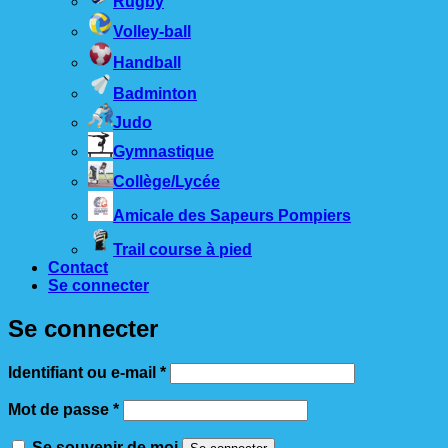
Rugby
Volley-ball
Handball
Badminton
Judo
Gymnastique
Collège/Lycée
Amicale des Sapeurs Pompiers
Trail course à pied
Contact
Se connecter
Se connecter
Obligatoire
Identifiant ou e-mail
*
Obligatoire
Mot de passe
*
Se souvenir de moi