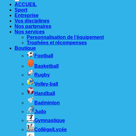
ACCUEIL
Sport
Entreprise
Vos disciplines
Nos partenaires
Nos services
Personnalisation de l’équipement
Trophées et récompenses
Boutique
Football
Basketball
Rugby
Volley-ball
Handball
Badminton
Judo
Gymnastique
Collège/Lycée