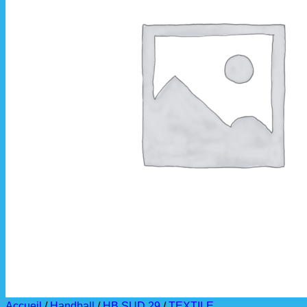
La livraison est effectuée
directement au club
.
La commande est à récupérer auprès du
référent des équipements du club
.
Accueil
/
Handball
/
HB SUD 29
/
TEXTILE