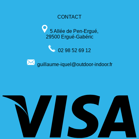
CONTACT
5 Allée de Pen-Ergué,
29500 Ergué-Gabéric
02 98 52 69 12
guillaume-iquel@outdoor-indoor.fr
V