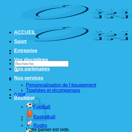
Passer
au
contenu
ACCUEIL
Sport
Entreprise
Vos disciplines
Recherche
pour :
Nos partenaires
Nos services
Personnalisation de l’équipement
Trophées et récompenses
0,00
€
Boutique
Football
Basketball
Rugby
Votre panier est vide.