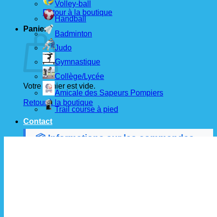
Volley-ball
Retour à la boutique
Handball
Panier
Badminton
Judo
Gymnastique
Collège/Lycée
Votre panier est vide.
Amicale des Sapeurs Pompiers
Retour à la boutique
Trail course à pied
Contact
📦 Informations sur les commandes
Les commandes sont passées
les 1er et 15 de
chaque mois
auprès de nos fournisseurs.
À partir de ces dates, le
délai de livraison est
d'environ 3 semaines
.