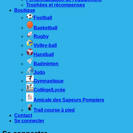
Trophées et récompenses
Boutique
Football
Basketball
Rugby
Volley-ball
Handball
Badminton
Judo
Gymnastique
Collège/Lycée
Amicale des Sapeurs Pompiers
Trail course à pied
Contact
Se connecter