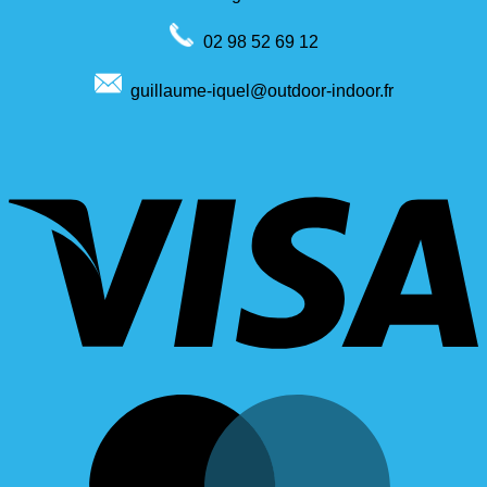
02 98 52 69 12
guillaume-iquel@outdoor-indoor.fr
V
M