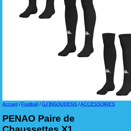
La livraison est effectuée
directement au club
.
La commande est à récupérer auprès du
référent des équipements du club
.
Accueil
/
Football
/
GJ BIGOUDENS
/
ACCESSOIRES
PENAO Paire de
Chaussettes X1