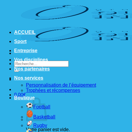
Passer
au
contenu
ACCUEIL
Sport
Entreprise
Vos disciplines
Recherche
pour :
Nos partenaires
Nos services
Personnalisation de l’équipement
Trophées et récompenses
0,00
€
Boutique
Football
Basketball
Rugby
Votre panier est vide.