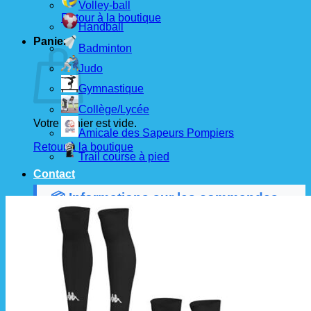
Volley-ball
Retour à la boutique
Handball
Panier
Badminton
Judo
Gymnastique
Collège/Lycée
Votre panier est vide.
Amicale des Sapeurs Pompiers
Retour à la boutique
Trail course à pied
Contact
📦 Informations sur les commandes
Les commandes sont passées
les 1er et 15 de
chaque mois
auprès de nos fournisseurs.
À partir de ces dates, le
délai de livraison est
d'environ 3 semaines
.