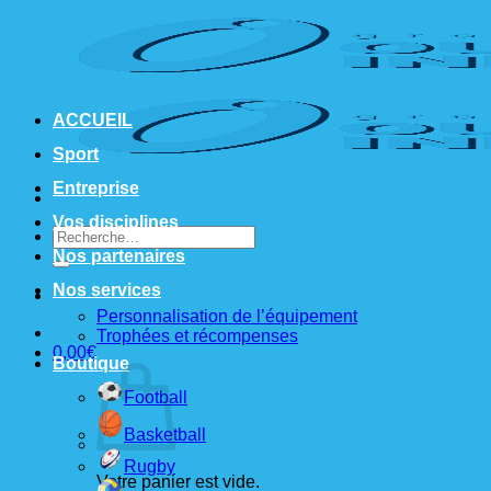
Passer
au
contenu
ACCUEIL
Sport
Entreprise
Vos disciplines
Recherche
pour :
Nos partenaires
Nos services
Personnalisation de l’équipement
Trophées et récompenses
0,00
€
Boutique
Football
Basketball
Rugby
Votre panier est vide.