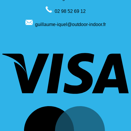
02 98 52 69 12
guillaume-iquel@outdoor-indoor.fr
V
M