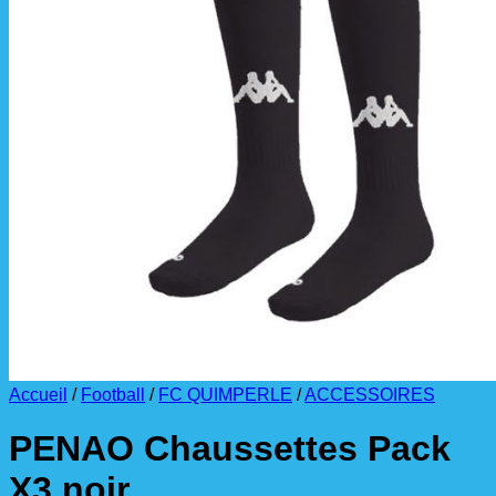
La livraison est effectuée
directement au club
.
La commande est à récupérer auprès du
référent des équipements du club
.
Accueil
/
Football
/
FC QUIMPERLE
/
ACCESSOIRES
PENAO Chaussettes Pack
X3 noir