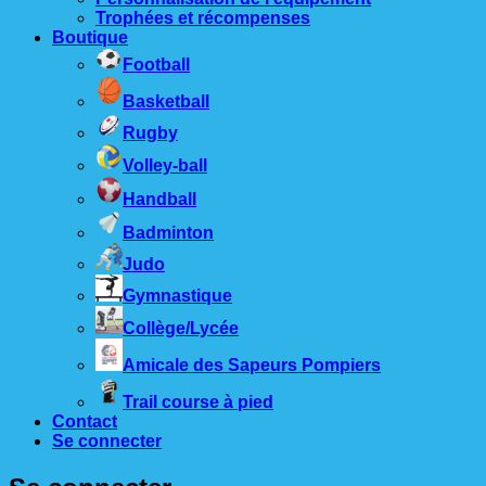
Trophées et récompenses
Boutique
Football
Basketball
Rugby
Volley-ball
Handball
Badminton
Judo
Gymnastique
Collège/Lycée
Amicale des Sapeurs Pompiers
Trail course à pied
Contact
Se connecter