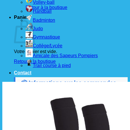
Volley-ball
Retour à la boutique
Handball
Panier
Badminton
Judo
Gymnastique
Collège/Lycée
Votre panier est vide.
Amicale des Sapeurs Pompiers
Retour à la boutique
Trail course à pied
Contact
📦 Informations sur les commandes
Les commandes sont passées
les 1er et 15 de
chaque mois
auprès de nos fournisseurs.
À partir de ces dates, le
délai de livraison est
d'environ 3 semaines
.