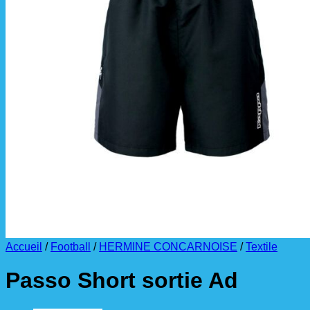
La livraison est effectuée
directement au club
.
La commande est à récupérer auprès du
référent des équipements du club
.
Accueil
/
Football
/
HERMINE CONCARNOISE
/
Textile
Passo Short sortie Ad