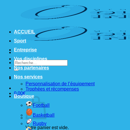
Passer
au
contenu
ACCUEIL
Sport
Entreprise
Vos disciplines
Recherche
pour :
Nos partenaires
Nos services
Personnalisation de l’équipement
Trophées et récompenses
0,00
€
Boutique
Football
Basketball
Rugby
Votre panier est vide.