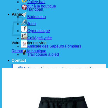
Volley-ball
Retour à la boutique
Handball
Panier
Badminton
Judo
Gymnastique
Collège/Lycée
Votre panier est vide.
Amicale des Sapeurs Pompiers
Retour à la boutique
Trail course à pied
Contact
📦 Informations sur les commandes
Les commandes sont passées
les 1er et 15 de
chaque mois
auprès de nos fournisseurs.
À partir de ces dates, le
délai de livraison est
d'environ 3 semaines
.