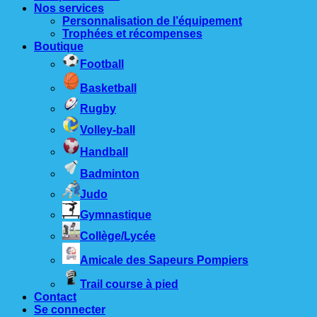
Nos services
Personnalisation de l’équipement
Trophées et récompenses
Boutique
Football
Basketball
Rugby
Volley-ball
Handball
Badminton
Judo
Gymnastique
Collège/Lycée
Amicale des Sapeurs Pompiers
Trail course à pied
Contact
Se connecter