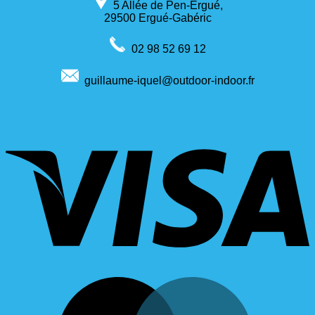
5 Allée de Pen-Ergué,
29500 Ergué-Gabéric
02 98 52 69 12
guillaume-iquel@outdoor-indoor.fr
V
M