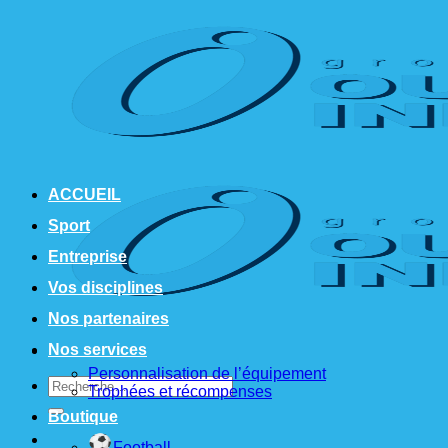
Passer
au
contenu
ACCUEIL
Sport
Entreprise
Vos disciplines
Nos partenaires
Nos services
Personnalisation de l’équipement
Recherche
Trophées et récompenses
pour :
Boutique
Football