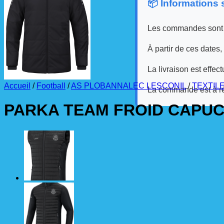
📦 Informations
Les commandes sont
À partir de ces dates,
La livraison est effec
Accueil
/
Football
/
AS PLOBANNALEC LESCONIL
/
TEXTIL
La commande est à r
PARKA TEAM FROID CAPUCH