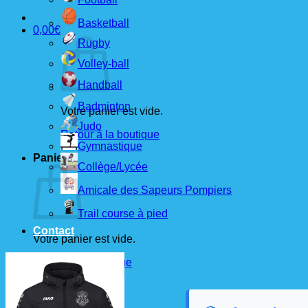
Basketball
0,00
€
Rugby
Volley-ball
Handball
Badminton
Votre panier est vide.
Judo
Retour à la boutique
Gymnastique
Panier
Collège/Lycée
Amicale des Sapeurs Pompiers
Trail course à pied
Contact
Votre panier est vide.
Retour à la boutique