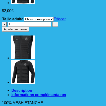
82,00
€
Taille adulte
Effacer
quantité
de
Ajouter au panier
PARKA
TEAM
FROID
CAPUCHE
jako
noir
Description
Informations complémentaires
100% MESH ETANCHE